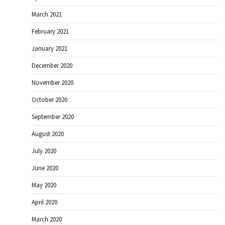
March 2021
February 2021
January 2021
December 2020
November 2020
October 2020
September 2020
August 2020
July 2020
June 2020
May 2020
April 2020
March 2020