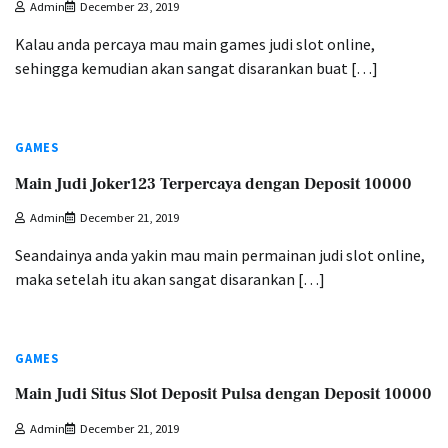
Admin
December 23, 2019
Kalau anda percaya mau main games judi slot online,
sehingga kemudian akan sangat disarankan buat […]
GAMES
Main Judi Joker123 Terpercaya dengan Deposit 10000
Admin
December 21, 2019
Seandainya anda yakin mau main permainan judi slot online,
maka setelah itu akan sangat disarankan […]
GAMES
Main Judi Situs Slot Deposit Pulsa dengan Deposit 10000
Admin
December 21, 2019