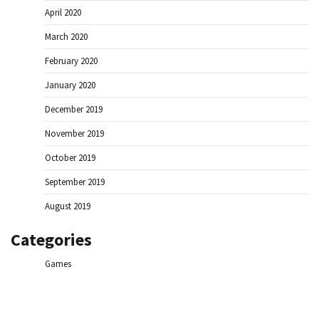
April 2020
March 2020
February 2020
January 2020
December 2019
November 2019
October 2019
September 2019
August 2019
Categories
Games