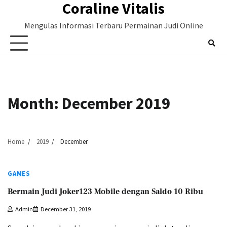
Coraline Vitalis
Skip
to
Mengulas Informasi Terbaru Permainan Judi Online
content
Month:
December 2019
Home
2019
December
GAMES
Bermain Judi Joker123 Mobile dengan Saldo 10 Ribu
Admin
December 31, 2019