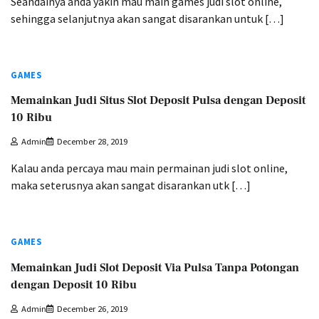
Seandainya anda yakin mau main games judi slot online,
sehingga selanjutnya akan sangat disarankan untuk […]
GAMES
Memainkan Judi Situs Slot Deposit Pulsa dengan Deposit
10 Ribu
Admin
December 28, 2019
Kalau anda percaya mau main permainan judi slot online,
maka seterusnya akan sangat disarankan utk […]
GAMES
Memainkan Judi Slot Deposit Via Pulsa Tanpa Potongan
dengan Deposit 10 Ribu
Admin
December 26, 2019