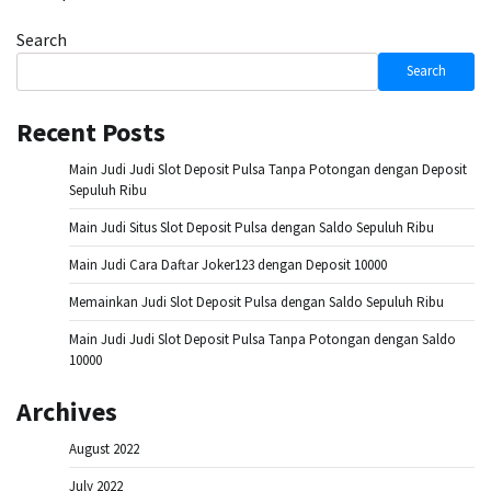
navigation
Search
Search
Recent Posts
Main Judi Judi Slot Deposit Pulsa Tanpa Potongan dengan Deposit
Sepuluh Ribu
Main Judi Situs Slot Deposit Pulsa dengan Saldo Sepuluh Ribu
Main Judi Cara Daftar Joker123 dengan Deposit 10000
Memainkan Judi Slot Deposit Pulsa dengan Saldo Sepuluh Ribu
Main Judi Judi Slot Deposit Pulsa Tanpa Potongan dengan Saldo
10000
Archives
August 2022
July 2022