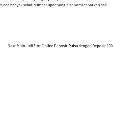
a ada banyak sekali sumber upah yang bisa kami dapatkan dari
Next:
Main Judi Slot Online Deposit Pulsa dengan Deposit 10