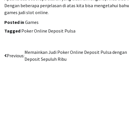
Dengan beberapa penjelasan di atas kita bisa mengetahui bahw
games judi slot online.
Posted in
Games
Tagged
Poker Online Deposit Pulsa
Post
Memainkan Judi Poker Online Deposit Pulsa dengan
Previous:
Deposit Sepuluh Ribu
navigation