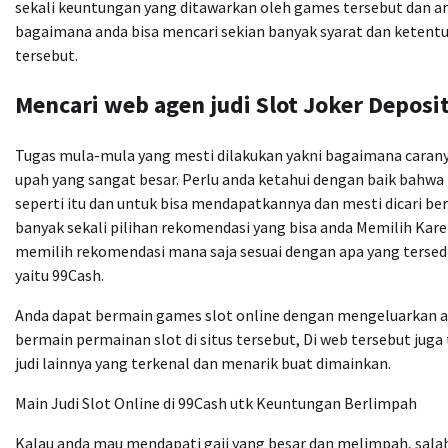
sekali keuntungan yang ditawarkan oleh games tersebut dan an
bagaimana anda bisa mencari sekian banyak syarat dan keten
tersebut.
Mencari web agen judi Slot Joker Deposi
Tugas mula-mula yang mesti dilakukan yakni bagaimana carany
upah yang sangat besar. Perlu anda ketahui dengan baik bahwa
seperti itu dan untuk bisa mendapatkannya dan mesti dicari be
banyak sekali pilihan rekomendasi yang bisa anda Memilih Ka
memilih rekomendasi mana saja sesuai dengan apa yang tersedia 
yaitu 99Cash.
Anda dapat bermain games slot online dengan mengeluarkan as
bermain permainan slot di situs tersebut, Di web tersebut jug
judi lainnya yang terkenal dan menarik buat dimainkan.
Main Judi Slot Online di 99Cash utk Keuntungan Berlimpah
Kalau anda mau mendapati gaji yang besar dan melimpah, salah 