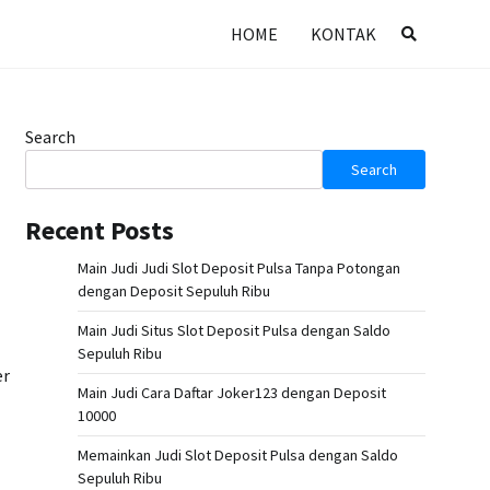
HOME
KONTAK
Search
Search
Recent Posts
Main Judi Judi Slot Deposit Pulsa Tanpa Potongan
dengan Deposit Sepuluh Ribu
Main Judi Situs Slot Deposit Pulsa dengan Saldo
Sepuluh Ribu
er
Main Judi Cara Daftar Joker123 dengan Deposit
10000
Memainkan Judi Slot Deposit Pulsa dengan Saldo
Sepuluh Ribu