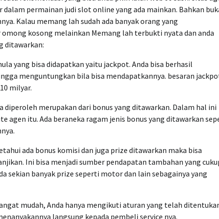
r dalam permainan judi slot online yang ada mainkan. Bahkan bu
nnya. Kalau memang lah sudah ada banyak orang yang
r omong kosong melainkan Memang lah terbukti nyata dan anda
g ditawarkan:
a yang bisa didapatkan yaitu jackpot. Anda bisa berhasil
ingga menguntungkan bila bisa mendapatkannya. besaran jackpo
10 milyar.
a diperoleh merupakan dari bonus yang ditawarkan. Dalam hal ini
ite agen itu. Ada beraneka ragam jenis bonus yang ditawarkan sep
nnya.
 ketahui ada bonus komisi dan juga prize ditawarkan maka bisa
jikan. Ini bisa menjadi sumber pendapatan tambahan yang cuku
a sekian banyak prize seperti motor dan lain sebagainya yang
sangat mudah, Anda hanya mengikuti aturan yang telah ditentukan
 menanyakannya langsung kepada pembeli service nya.