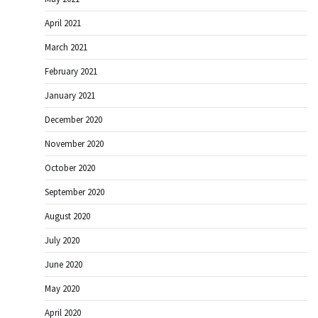
April 2021
March 2021
February 2021
January 2021
December 2020
November 2020
October 2020
September 2020
August 2020
July 2020
June 2020
May 2020
April 2020