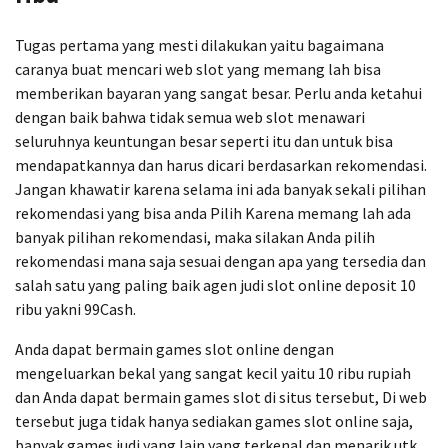
Tugas pertama yang mesti dilakukan yaitu bagaimana
caranya buat mencari web slot yang memang lah bisa
memberikan bayaran yang sangat besar. Perlu anda ketahui
dengan baik bahwa tidak semua web slot menawari
seluruhnya keuntungan besar seperti itu dan untuk bisa
mendapatkannya dan harus dicari berdasarkan rekomendasi.
Jangan khawatir karena selama ini ada banyak sekali pilihan
rekomendasi yang bisa anda Pilih Karena memang lah ada
banyak pilihan rekomendasi, maka silakan Anda pilih
rekomendasi mana saja sesuai dengan apa yang tersedia dan
salah satu yang paling baik agen judi slot online deposit 10
ribu yakni 99Cash.
Anda dapat bermain games slot online dengan
mengeluarkan bekal yang sangat kecil yaitu 10 ribu rupiah
dan Anda dapat bermain games slot di situs tersebut, Di web
tersebut juga tidak hanya sediakan games slot online saja,
banyak games judi yang lain yang terkenal dan menarik utk