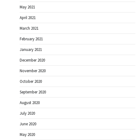
May 2021
April 2021
March 2021
February 2021
January 2021
December 2020
November 2020
October 2020
September 2020
August 2020
July 2020
June 2020
May 2020