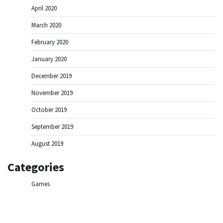
April 2020
March 2020
February 2020
January 2020
December 2019
November 2019
October 2019
September 2019
August 2019
Categories
Games