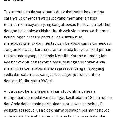
Tugas mula-mula yang harus dilakukan yaitu bagaimana
caranya utk mencari web slot yang memang lah bisa
memberikan bayaran yang sangat besar. Perlu anda ketahui
dengan baik bahwa tidak seluruh web slot menawari semua
keuntungan besar seperti itu dan untuk bisa
mendapatkannya dan mesti dicari berdasarkan rekomendasi.
Jangan khawatir karena selama ini ada banyak sekali pilihan
rekomendasi yang bisa anda Memilih Karena memang lah
ada banyak pilihan rekomendasi, sehingga silahkan Anda
memilih rekomendasi mana saja sesuai dengan apa yang
sedia dan salah satu yang terbaik agen judi slot online
deposit 10 ribu yaitu 99Cash.
Anda dapat bermain permainan slot online dengan
mengeluarkan modal yang sangat kecil adalah 10 ribu rupiah
dan Anda dapat main permainan slot di web tersebut, Di
website tersebut juga tidak hanya sediakan permainan slot
online saja, banyak games judi yang lain yang populer dan