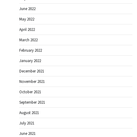
June 2022
May 2022
April 2022
March 2022
February 2022
January 2022
December 2021
November 2021
October 2021
September 2021
August 2021
July 2021
June 2021