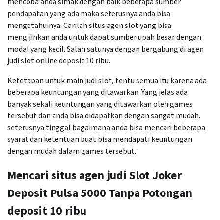
mencoba anda simak dengan baik beberapa sumber
pendapatan yang ada maka seterusnya anda bisa
mengetahuinya. Carilah situs agen slot yang bisa
mengijinkan anda untuk dapat sumber upah besar dengan
modal yang kecil. Salah satunya dengan bergabung di agen
judi slot online deposit 10 ribu.
Ketetapan untuk main judi slot, tentu semua itu karena ada
beberapa keuntungan yang ditawarkan. Yang jelas ada
banyak sekali keuntungan yang ditawarkan oleh games
tersebut dan anda bisa didapatkan dengan sangat mudah.
seterusnya tinggal bagaimana anda bisa mencari beberapa
syarat dan ketentuan buat bisa mendapati keuntungan
dengan mudah dalam games tersebut.
Mencari situs agen judi Slot Joker
Deposit Pulsa 5000 Tanpa Potongan
deposit 10 ribu