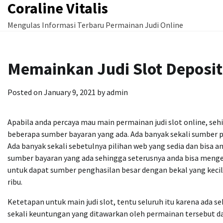
Coraline Vitalis
Skip
to
Mengulas Informasi Terbaru Permainan Judi Online
content
Memainkan Judi Slot Deposit
Posted on
January 9, 2021
by
admin
Apabila anda percaya mau main permainan judi slot online, se
beberapa sumber bayaran yang ada. Ada banyak sekali sumber pe
Ada banyak sekali sebetulnya pilihan web yang sedia dan bisa 
sumber bayaran yang ada sehingga seterusnya anda bisa menge
untuk dapat sumber penghasilan besar dengan bekal yang kecil.
ribu.
Ketetapan untuk main judi slot, tentu seluruh itu karena ada s
sekali keuntungan yang ditawarkan oleh permainan tersebut da