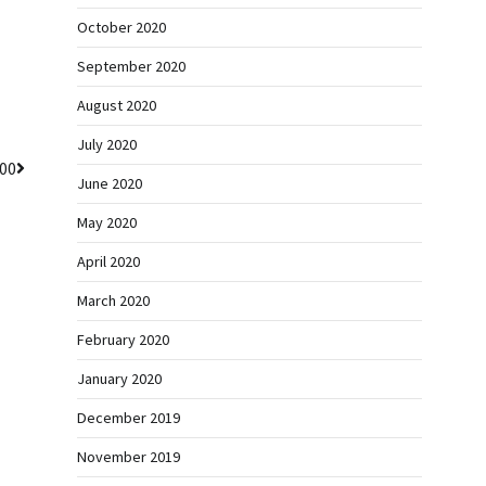
October 2020
September 2020
August 2020
July 2020
000
June 2020
May 2020
April 2020
March 2020
February 2020
January 2020
December 2019
November 2019