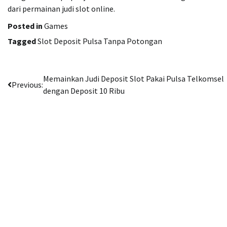
dari permainan judi slot online.
Posted in
Games
Tagged
Slot Deposit Pulsa Tanpa Potongan
Post
Memainkan Judi Deposit Slot Pakai Pulsa Telkomsel
Previous:
dengan Deposit 10 Ribu
navigation