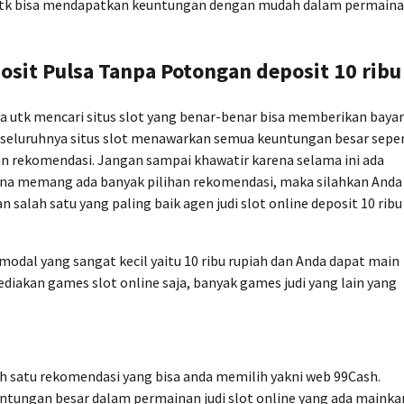
 utk bisa mendapatkan keuntungan dengan mudah dalam permain
posit Pulsa Tanpa Potongan deposit 10 ribu
a utk mencari situs slot yang benar-benar bisa memberikan baya
k seluruhnya situs slot menawarkan semua keuntungan besar seper
an rekomendasi. Jangan sampai khawatir karena selama ini ada
rena memang ada banyak pilihan rekomendasi, maka silahkan Anda
 salah satu yang paling baik agen judi slot online deposit 10 ribu
dal yang sangat kecil yaitu 10 ribu rupiah dan Anda dapat main
sediakan games slot online saja, banyak games judi yang lain yang
h satu rekomendasi yang bisa anda memilih yakni web 99Cash.
untungan besar dalam permainan judi slot online yang ada mainka