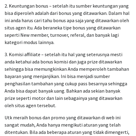
2. Keuntungan bonus – setelah itu sumber keuntungan yang
bisa diperoleh adalah dari bonus yang ditawarkan. Dalam hal
ini anda harus cari tahu bonus apa saja yang ditawarkan oleh
situs agen itu. Ada beraneka tipe bonus yang ditawarkan
seperti New member, turnover, referal, dan banyak lagi
kategori modus lainnya.
3. Komisi affiliate – setelah itu hal yang seterusnya mesti
anda ketahui ada bonus komisi dan juga prize ditawarkan
sehingga bisa memungkinkan Anda memperoleh tambahan
bayaran yang menjanjikan. Ini bisa menjadi sumber
penghasilan tambahan yang cukup pass besarnya sehingga
Anda bisa dapat banyak uang. Bahkan ada sekian banyak
prize seperti motor dan lain sebagainya yang ditawarkan
oleh situs agen tersebut.
Utk meraih bonus dan promo yang ditawarkan di web ini
sangat mudah, Anda hanya mengikuti aturan yang telah
ditentukan. Bila ada beberapa aturan yang tidak dimengerti,