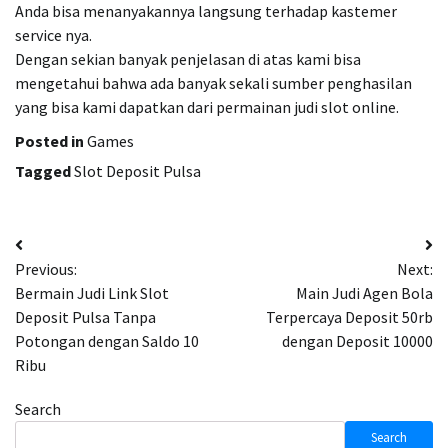
Anda bisa menanyakannya langsung terhadap kastemer
service nya.
Dengan sekian banyak penjelasan di atas kami bisa
mengetahui bahwa ada banyak sekali sumber penghasilan
yang bisa kami dapatkan dari permainan judi slot online.
Posted in
Games
Tagged
Slot Deposit Pulsa
Post
Previous:
Next:
navigation
Bermain Judi Link Slot
Main Judi Agen Bola
Deposit Pulsa Tanpa
Terpercaya Deposit 50rb
Potongan dengan Saldo 10
dengan Deposit 10000
Ribu
Search
Search