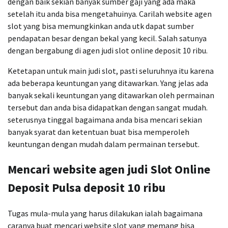
dengan baik sekian banyak sumber gaji yang ada maka
setelah itu anda bisa mengetahuinya. Carilah website agen
slot yang bisa memungkinkan anda utk dapat sumber
pendapatan besar dengan bekal yang kecil. Salah satunya
dengan bergabung di agen judi slot online deposit 10 ribu.
Ketetapan untuk main judi slot, pasti seluruhnya itu karena
ada beberapa keuntungan yang ditawarkan. Yang jelas ada
banyak sekali keuntungan yang ditawarkan oleh permainan
tersebut dan anda bisa didapatkan dengan sangat mudah.
seterusnya tinggal bagaimana anda bisa mencari sekian
banyak syarat dan ketentuan buat bisa memperoleh
keuntungan dengan mudah dalam permainan tersebut.
Mencari website agen judi Slot Online
Deposit Pulsa deposit 10 ribu
Tugas mula-mula yang harus dilakukan ialah bagaimana
caranya buat mencari website slot yang memang bisa