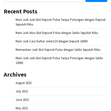
Recent Posts
Main Judi Judi Slot Deposit Pulsa Tanpa Potongan dengan Deposit
Sepuluh Ribu
Main Judi Situs Slot Deposit Pulsa dengan Saldo Sepuluh Ribu
Main Judi Cara Daftar Joker123 dengan Deposit 10000
Memainkan Judi Slot Deposit Pulsa dengan Saldo Sepuluh Ribu
Main Judi Judi Slot Deposit Pulsa Tanpa Potongan dengan Saldo
10000
Archives
August 2022
July 2022
June 2022
May 2022