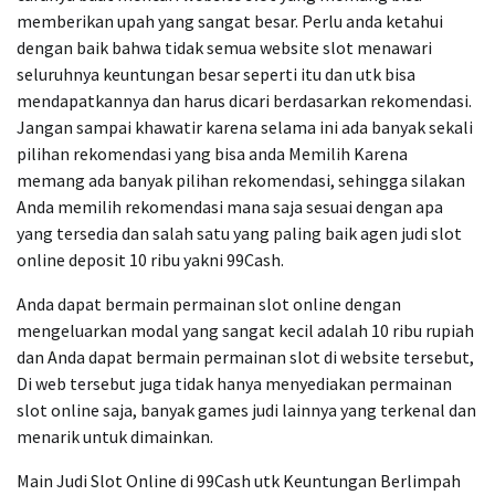
memberikan upah yang sangat besar. Perlu anda ketahui
dengan baik bahwa tidak semua website slot menawari
seluruhnya keuntungan besar seperti itu dan utk bisa
mendapatkannya dan harus dicari berdasarkan rekomendasi.
Jangan sampai khawatir karena selama ini ada banyak sekali
pilihan rekomendasi yang bisa anda Memilih Karena
memang ada banyak pilihan rekomendasi, sehingga silakan
Anda memilih rekomendasi mana saja sesuai dengan apa
yang tersedia dan salah satu yang paling baik agen judi slot
online deposit 10 ribu yakni 99Cash.
Anda dapat bermain permainan slot online dengan
mengeluarkan modal yang sangat kecil adalah 10 ribu rupiah
dan Anda dapat bermain permainan slot di website tersebut,
Di web tersebut juga tidak hanya menyediakan permainan
slot online saja, banyak games judi lainnya yang terkenal dan
menarik untuk dimainkan.
Main Judi Slot Online di 99Cash utk Keuntungan Berlimpah