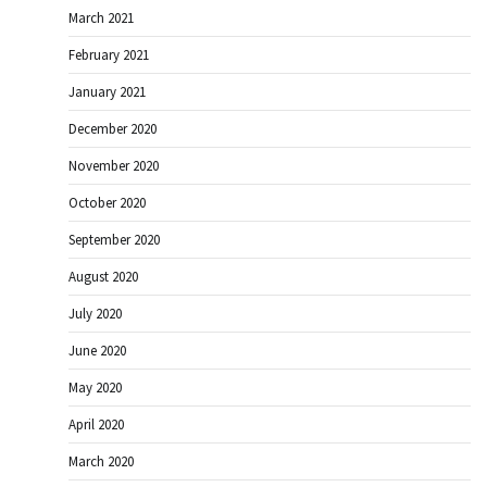
March 2021
February 2021
January 2021
December 2020
November 2020
October 2020
September 2020
August 2020
July 2020
June 2020
May 2020
April 2020
March 2020