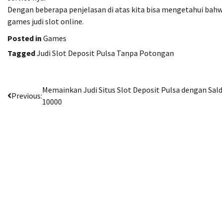
Dengan beberapa penjelasan di atas kita bisa mengetahui bahwa
games judi slot online.
Posted in
Games
Tagged
Judi Slot Deposit Pulsa Tanpa Potongan
Post
Memainkan Judi Situs Slot Deposit Pulsa dengan Sal
Previous:
10000
navigation