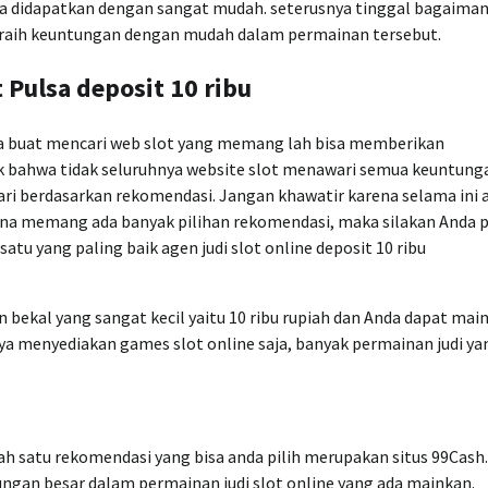
sa didapatkan dengan sangat mudah. seterusnya tinggal bagaima
meraih keuntungan dengan mudah dalam permainan tersebut.
t Pulsa deposit 10 ribu
a buat mencari web slot yang memang lah bisa memberikan
ik bahwa tidak seluruhnya website slot menawari semua keuntung
ari berdasarkan rekomendasi. Jangan khawatir karena selama ini 
ena memang ada banyak pilihan rekomendasi, maka silakan Anda p
tu yang paling baik agen judi slot online deposit 10 ribu
ekal yang sangat kecil yaitu 10 ribu rupiah dan Anda dapat mai
anya menyediakan games slot online saja, banyak permainan judi ya
h satu rekomendasi yang bisa anda pilih merupakan situs 99Cash.
ungan besar dalam permainan judi slot online yang ada mainkan.