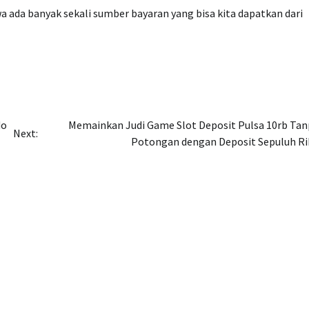
 ada banyak sekali sumber bayaran yang bisa kita dapatkan dari
do
Memainkan Judi Game Slot Deposit Pulsa 10rb Ta
Next:
Potongan dengan Deposit Sepuluh Ri