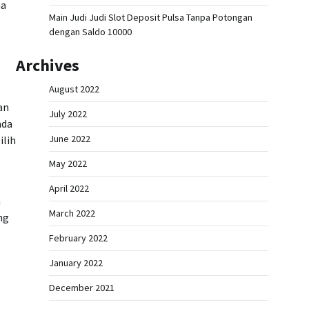
na
Main Judi Judi Slot Deposit Pulsa Tanpa Potongan
dengan Saldo 10000
Archives
August 2022
an
July 2022
ada
June 2022
ilih
May 2022
April 2022
n
March 2022
ng
February 2022
January 2022
December 2021