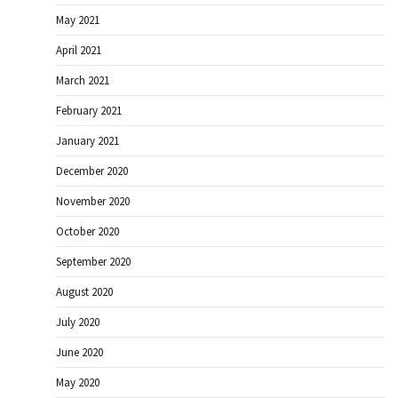
May 2021
April 2021
March 2021
February 2021
January 2021
December 2020
November 2020
October 2020
September 2020
August 2020
July 2020
June 2020
May 2020