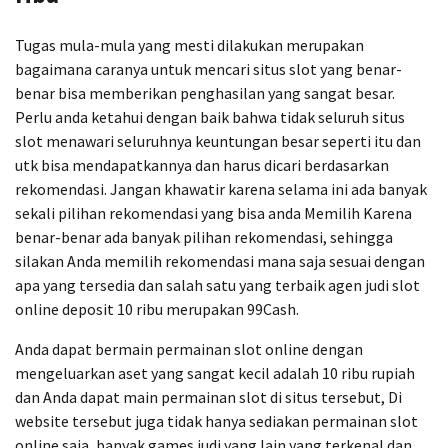
Tugas mula-mula yang mesti dilakukan merupakan
bagaimana caranya untuk mencari situs slot yang benar-
benar bisa memberikan penghasilan yang sangat besar.
Perlu anda ketahui dengan baik bahwa tidak seluruh situs
slot menawari seluruhnya keuntungan besar seperti itu dan
utk bisa mendapatkannya dan harus dicari berdasarkan
rekomendasi. Jangan khawatir karena selama ini ada banyak
sekali pilihan rekomendasi yang bisa anda Memilih Karena
benar-benar ada banyak pilihan rekomendasi, sehingga
silakan Anda memilih rekomendasi mana saja sesuai dengan
apa yang tersedia dan salah satu yang terbaik agen judi slot
online deposit 10 ribu merupakan 99Cash.
Anda dapat bermain permainan slot online dengan
mengeluarkan aset yang sangat kecil adalah 10 ribu rupiah
dan Anda dapat main permainan slot di situs tersebut, Di
website tersebut juga tidak hanya sediakan permainan slot
online saja, banyak games judi yang lain yang terkenal dan