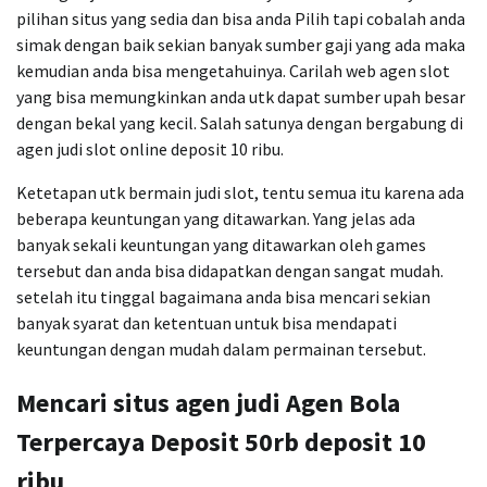
pilihan situs yang sedia dan bisa anda Pilih tapi cobalah anda
simak dengan baik sekian banyak sumber gaji yang ada maka
kemudian anda bisa mengetahuinya. Carilah web agen slot
yang bisa memungkinkan anda utk dapat sumber upah besar
dengan bekal yang kecil. Salah satunya dengan bergabung di
agen judi slot online deposit 10 ribu.
Ketetapan utk bermain judi slot, tentu semua itu karena ada
beberapa keuntungan yang ditawarkan. Yang jelas ada
banyak sekali keuntungan yang ditawarkan oleh games
tersebut dan anda bisa didapatkan dengan sangat mudah.
setelah itu tinggal bagaimana anda bisa mencari sekian
banyak syarat dan ketentuan untuk bisa mendapati
keuntungan dengan mudah dalam permainan tersebut.
Mencari situs agen judi Agen Bola
Terpercaya Deposit 50rb deposit 10
ribu