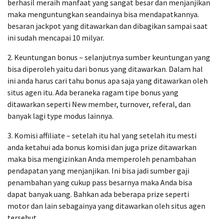
berhasil meraih manfaat yang sangat besar dan menjanjikan
maka menguntungkan seandainya bisa mendapatkannya.
besaran jackpot yang ditawarkan dan dibagikan sampai saat
ini sudah mencapai 10 milyar.
2. Keuntungan bonus – selanjutnya sumber keuntungan yang
bisa diperoleh yaitu dari bonus yang ditawarkan. Dalam hal
ini anda harus cari tahu bonus apa saja yang ditawarkan oleh
situs agen itu. Ada beraneka ragam tipe bonus yang
ditawarkan seperti New member, turnover, referal, dan
banyak lagi type modus lainnya.
3. Komisi affiliate – setelah itu hal yang setelah itu mesti
anda ketahui ada bonus komisi dan juga prize ditawarkan
maka bisa mengizinkan Anda memperoleh penambahan
pendapatan yang menjanjikan. Ini bisa jadi sumber gaji
penambahan yang cukup pass besarnya maka Anda bisa
dapat banyak uang. Bahkan ada beberapa prize seperti
motor dan lain sebagainya yang ditawarkan oleh situs agen
tersebut.