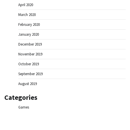
April 2020
March 2020
February 2020
January 2020
December 2019
November 2019
October 2019
September 2019
August 2019
Categories
Games