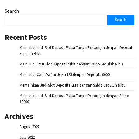
Search
Search
Recent Posts
Main Judi Judi Slot Deposit Pulsa Tanpa Potongan dengan Deposit
Sepuluh Ribu
Main Judi Situs Slot Deposit Pulsa dengan Saldo Sepuluh Ribu
Main Judi Cara Daftar Joker123 dengan Deposit 10000
Memainkan Judi Slot Deposit Pulsa dengan Saldo Sepuluh Ribu
Main Judi Judi Slot Deposit Pulsa Tanpa Potongan dengan Saldo
10000
Archives
August 2022
July 2022