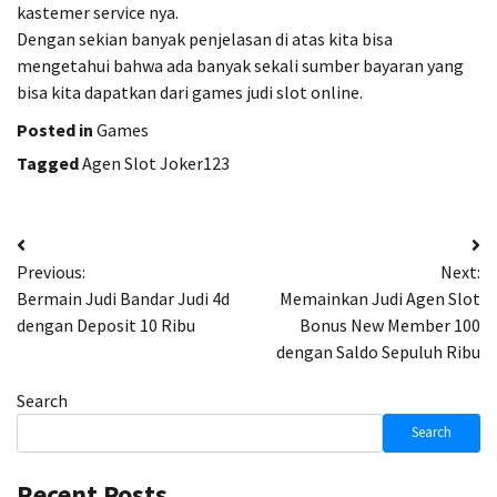
kastemer service nya.
Dengan sekian banyak penjelasan di atas kita bisa
mengetahui bahwa ada banyak sekali sumber bayaran yang
bisa kita dapatkan dari games judi slot online.
Posted in
Games
Tagged
Agen Slot Joker123
Post
Previous:
Next:
navigation
Bermain Judi Bandar Judi 4d
Memainkan Judi Agen Slot
dengan Deposit 10 Ribu
Bonus New Member 100
dengan Saldo Sepuluh Ribu
Search
Search
Recent Posts