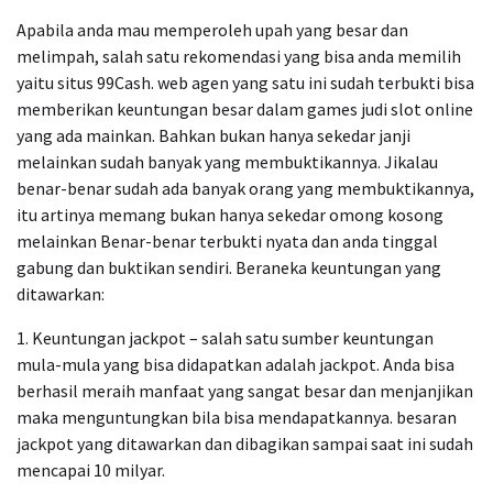
Apabila anda mau memperoleh upah yang besar dan
melimpah, salah satu rekomendasi yang bisa anda memilih
yaitu situs 99Cash. web agen yang satu ini sudah terbukti bisa
memberikan keuntungan besar dalam games judi slot online
yang ada mainkan. Bahkan bukan hanya sekedar janji
melainkan sudah banyak yang membuktikannya. Jikalau
benar-benar sudah ada banyak orang yang membuktikannya,
itu artinya memang bukan hanya sekedar omong kosong
melainkan Benar-benar terbukti nyata dan anda tinggal
gabung dan buktikan sendiri. Beraneka keuntungan yang
ditawarkan:
1. Keuntungan jackpot – salah satu sumber keuntungan
mula-mula yang bisa didapatkan adalah jackpot. Anda bisa
berhasil meraih manfaat yang sangat besar dan menjanjikan
maka menguntungkan bila bisa mendapatkannya. besaran
jackpot yang ditawarkan dan dibagikan sampai saat ini sudah
mencapai 10 milyar.