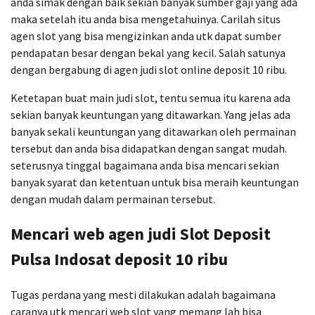
anda simak dengan baik sekian banyak sumber gaji yang ada
maka setelah itu anda bisa mengetahuinya. Carilah situs
agen slot yang bisa mengizinkan anda utk dapat sumber
pendapatan besar dengan bekal yang kecil. Salah satunya
dengan bergabung di agen judi slot online deposit 10 ribu.
Ketetapan buat main judi slot, tentu semua itu karena ada
sekian banyak keuntungan yang ditawarkan. Yang jelas ada
banyak sekali keuntungan yang ditawarkan oleh permainan
tersebut dan anda bisa didapatkan dengan sangat mudah.
seterusnya tinggal bagaimana anda bisa mencari sekian
banyak syarat dan ketentuan untuk bisa meraih keuntungan
dengan mudah dalam permainan tersebut.
Mencari web agen judi Slot Deposit
Pulsa Indosat deposit 10 ribu
Tugas perdana yang mesti dilakukan adalah bagaimana
caranya utk mencari web slot yang memang lah bisa