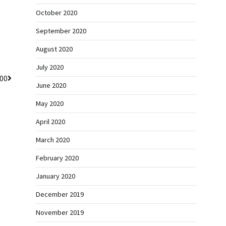
October 2020
September 2020
August 2020
July 2020
000
June 2020
May 2020
April 2020
March 2020
February 2020
January 2020
December 2019
November 2019