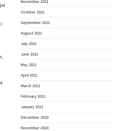
November 2021
gal
October 2021
September 2021
ti
August 2021
July 2021
June 2021
r,
May 2021
April 2021
ka
March 2021
February 2021
January 2021
December 2020
November 2020