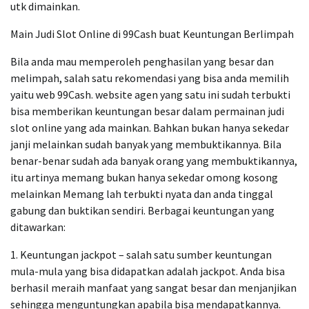
utk dimainkan.
Main Judi Slot Online di 99Cash buat Keuntungan Berlimpah
Bila anda mau memperoleh penghasilan yang besar dan
melimpah, salah satu rekomendasi yang bisa anda memilih
yaitu web 99Cash. website agen yang satu ini sudah terbukti
bisa memberikan keuntungan besar dalam permainan judi
slot online yang ada mainkan. Bahkan bukan hanya sekedar
janji melainkan sudah banyak yang membuktikannya. Bila
benar-benar sudah ada banyak orang yang membuktikannya,
itu artinya memang bukan hanya sekedar omong kosong
melainkan Memang lah terbukti nyata dan anda tinggal
gabung dan buktikan sendiri. Berbagai keuntungan yang
ditawarkan:
1. Keuntungan jackpot – salah satu sumber keuntungan
mula-mula yang bisa didapatkan adalah jackpot. Anda bisa
berhasil meraih manfaat yang sangat besar dan menjanjikan
sehingga menguntungkan apabila bisa mendapatkannya.