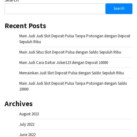
Search
Recent Posts
Main Judi Judi Slot Deposit Pulsa Tanpa Potongan dengan Deposit
Sepuluh Ribu
Main Judi Situs Slot Deposit Pulsa dengan Saldo Sepuluh Ribu
Main Judi Cara Daftar Joker123 dengan Deposit 10000
Memainkan Judi Slot Deposit Pulsa dengan Saldo Sepuluh Ribu
Main Judi Judi Slot Deposit Pulsa Tanpa Potongan dengan Saldo
10000
Archives
August 2022
July 2022
June 2022