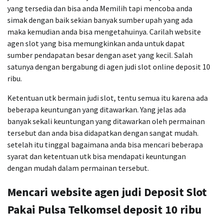
yang tersedia dan bisa anda Memilih tapi mencoba anda
simak dengan baik sekian banyak sumber upah yang ada
maka kemudian anda bisa mengetahuinya. Carilah website
agen slot yang bisa memungkinkan anda untuk dapat
sumber pendapatan besar dengan aset yang kecil. Salah
satunya dengan bergabung di agen judi slot online deposit 10
ribu.
Ketentuan utk bermain judi slot, tentu semua itu karena ada
beberapa keuntungan yang ditawarkan. Yang jelas ada
banyak sekali keuntungan yang ditawarkan oleh permainan
tersebut dan anda bisa didapatkan dengan sangat mudah.
setelah itu tinggal bagaimana anda bisa mencari beberapa
syarat dan ketentuan utk bisa mendapati keuntungan
dengan mudah dalam permainan tersebut.
Mencari website agen judi Deposit Slot
Pakai Pulsa Telkomsel deposit 10 ribu