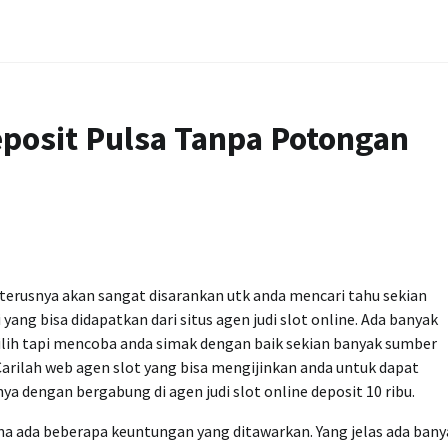
posit Pulsa Tanpa Potongan
u
eterusnya akan sangat disarankan utk anda mencari tahu sekian
ang bisa didapatkan dari situs agen judi slot online. Ada banyak
 Pilih tapi mencoba anda simak dengan baik sekian banyak sumber
arilah web agen slot yang bisa mengijinkan anda untuk dapat
a dengan bergabung di agen judi slot online deposit 10 ribu.
ena ada beberapa keuntungan yang ditawarkan. Yang jelas ada bany