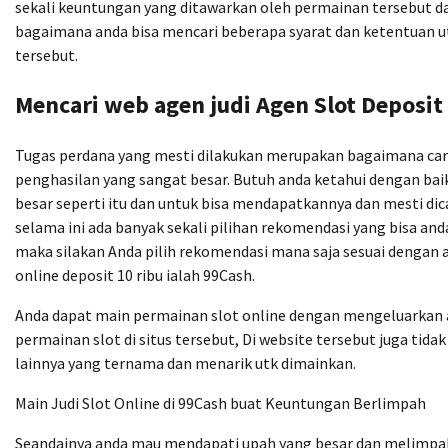
sekali keuntungan yang ditawarkan oleh permainan tersebut d
bagaimana anda bisa mencari beberapa syarat dan ketentuan
tersebut.
Mencari web agen judi Agen Slot Deposit
Tugas perdana yang mesti dilakukan merupakan bagaimana ca
penghasilan yang sangat besar. Butuh anda ketahui dengan ba
besar seperti itu dan untuk bisa mendapatkannya dan mesti di
selama ini ada banyak sekali pilihan rekomendasi yang bisa an
maka silakan Anda pilih rekomendasi mana saja sesuai dengan ap
online deposit 10 ribu ialah 99Cash.
Anda dapat main permainan slot online dengan mengeluarkan as
permainan slot di situs tersebut, Di website tersebut juga tida
lainnya yang ternama dan menarik utk dimainkan.
Main Judi Slot Online di 99Cash buat Keuntungan Berlimpah
Seandainya anda mau mendapati upah yang besar dan melimpah,