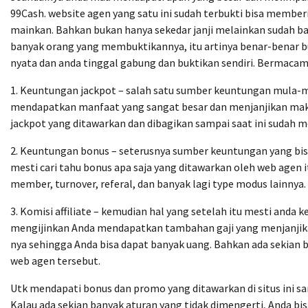
99Cash. website agen yang satu ini sudah terbukti bisa member
mainkan. Bahkan bukan hanya sekedar janji melainkan sudah 
banyak orang yang membuktikannya, itu artinya benar-benar 
nyata dan anda tinggal gabung dan buktikan sendiri. Bermac
1. Keuntungan jackpot – salah satu sumber keuntungan mula-mu
mendapatkan manfaat yang sangat besar dan menjanjikan ma
jackpot yang ditawarkan dan dibagikan sampai saat ini sudah m
2. Keuntungan bonus – seterusnya sumber keuntungan yang bisa 
mesti cari tahu bonus apa saja yang ditawarkan oleh web agen 
member, turnover, referal, dan banyak lagi type modus lainnya.
3. Komisi affiliate – kemudian hal yang setelah itu mesti anda 
mengijinkan Anda mendapatkan tambahan gaji yang menjanjikan
nya sehingga Anda bisa dapat banyak uang. Bahkan ada sekian b
web agen tersebut.
Utk mendapati bonus dan promo yang ditawarkan di situs ini s
Kalau ada sekian banyak aturan yang tidak dimengerti, Anda b