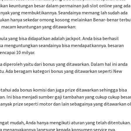
ikan keuntungan besar dalam permainan judi slot online yang ada
banyak yang membuktikannya. Seandainya memang lah sudah ada
bukan hanya sekedar omong kosong melainkan Benar-benar terbu
am macam keuntungan yang ditawarkan:
la yang bisa didapatkan adalah jackpot. Anda bisa berhasil
ka menguntungkan seandainya bisa mendapatkannya. besaran
encapai 10 milyar.
diperoleh yaitu dari bonus yang ditawarkan. Dalam hal ini anda
itu. Ada beragam kategori bonus yang ditawarkan seperti New
ketahui ada bonus komisi dan juga prize ditawarkan sehingga bisa
. Ini bisa menjadi sumber gaji tambahan yang cukup cukup besa
anyak prize seperti motor dan lain sebagainya yang ditawarkan o
angat mudah, Anda hanya mengikuti aturan yang telah ditentukan.
isa menanyakannya langsung kepada konsumen service nya.