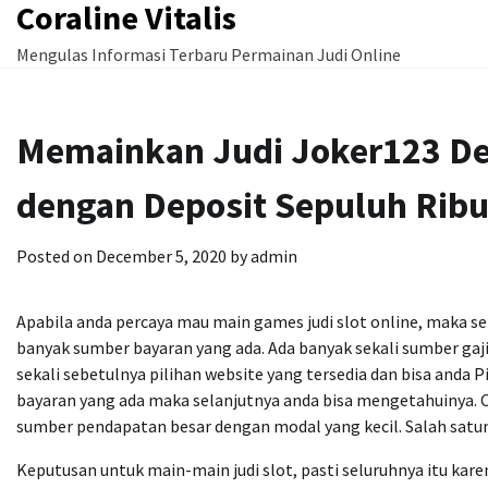
Coraline Vitalis
Skip
to
Mengulas Informasi Terbaru Permainan Judi Online
content
Memainkan Judi Joker123 De
dengan Deposit Sepuluh Rib
Posted on
December 5, 2020
by
admin
Apabila anda percaya mau main games judi slot online, maka s
banyak sumber bayaran yang ada. Ada banyak sekali sumber gaji y
sekali sebetulnya pilihan website yang tersedia dan bisa anda
bayaran yang ada maka selanjutnya anda bisa mengetahuinya. C
sumber pendapatan besar dengan modal yang kecil. Salah satuny
Keputusan untuk main-main judi slot, pasti seluruhnya itu kar