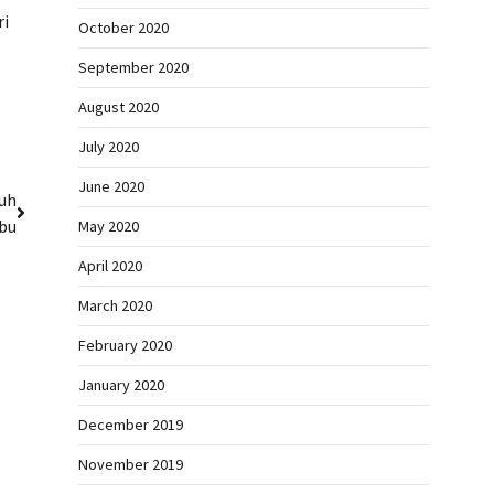
ri
October 2020
September 2020
August 2020
July 2020
June 2020
uh
bu
May 2020
April 2020
March 2020
February 2020
January 2020
December 2019
November 2019