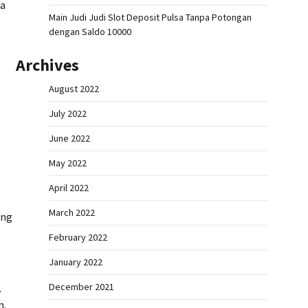
na
Main Judi Judi Slot Deposit Pulsa Tanpa Potongan
dengan Saldo 10000
Archives
August 2022
July 2022
June 2022
May 2022
April 2022
March 2022
ang
February 2022
January 2022
December 2021
.
n.