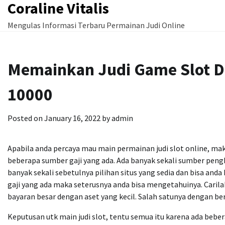
Coraline Vitalis
Skip
to
Mengulas Informasi Terbaru Permainan Judi Online
content
Memainkan Judi Game Slot D
10000
Posted on
January 16, 2022
by
admin
Apabila anda percaya mau main permainan judi slot online, ma
beberapa sumber gaji yang ada. Ada banyak sekali sumber penghas
banyak sekali sebetulnya pilihan situs yang sedia dan bisa a
gaji yang ada maka seterusnya anda bisa mengetahuinya. Cari
bayaran besar dengan aset yang kecil. Salah satunya dengan berg
Keputusan utk main judi slot, tentu semua itu karena ada bebe