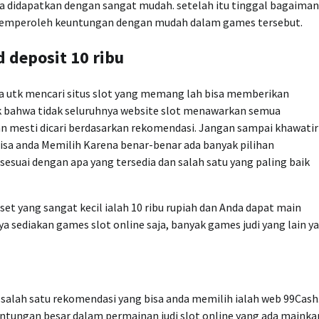
a didapatkan dengan sangat mudah. setelah itu tinggal bagaima
 memperoleh keuntungan dengan mudah dalam games tersebut.
d deposit 10 ribu
a utk mencari situs slot yang memang lah bisa memberikan
k bahwa tidak seluruhnya website slot menawarkan semua
n mesti dicari berdasarkan rekomendasi. Jangan sampai khawatir
bisa anda Memilih Karena benar-benar ada banyak pilihan
esuai dengan apa yang tersedia dan salah satu yang paling baik
t yang sangat kecil ialah 10 ribu rupiah dan Anda dapat main
nya sediakan games slot online saja, banyak games judi yang lain y
salah satu rekomendasi yang bisa anda memilih ialah web 99Cash
untungan besar dalam permainan judi slot online yang ada mainka