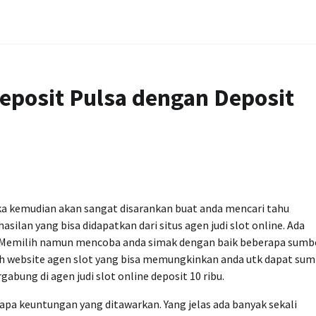
eposit Pulsa dengan Deposit
ka kemudian akan sangat disarankan buat anda mencari tahu
ilan yang bisa didapatkan dari situs agen judi slot online. Ada
nda Memilih namun mencoba anda simak dengan baik beberapa sumb
lah website agen slot yang bisa memungkinkan anda utk dapat su
abung di agen judi slot online deposit 10 ribu.
rapa keuntungan yang ditawarkan. Yang jelas ada banyak sekali