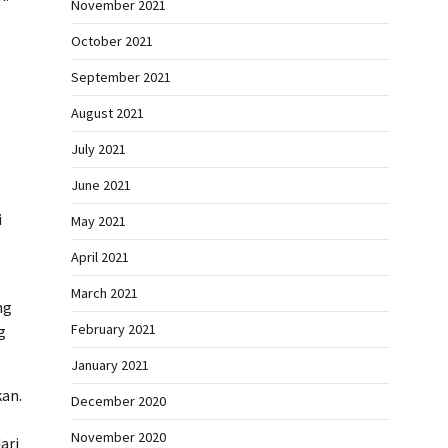
November 2021
g
October 2021
September 2021
August 2021
July 2021
June 2021
i
May 2021
April 2021
March 2021
ng
February 2021
g
January 2021
kan.
December 2020
November 2020
ari