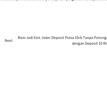
Main Judi Slot Joker Deposit Pulsa 10rb Tanpa Poton
Next:
dengan Deposit 10 R