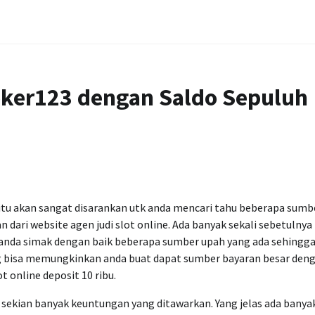
oker123 dengan Saldo Sepuluh
 itu akan sangat disarankan utk anda mencari tahu beberapa sumb
n dari website agen judi slot online. Ada banyak sekali sebetulnya
a anda simak dengan baik beberapa sumber upah yang ada sehingg
ng bisa memungkinkan anda buat dapat sumber bayaran besar den
t online deposit 10 ribu.
a sekian banyak keuntungan yang ditawarkan. Yang jelas ada banya