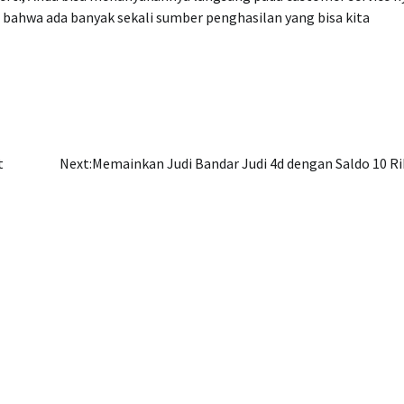
 bahwa ada banyak sekali sumber penghasilan yang bisa kita
t
Next:
Memainkan Judi Bandar Judi 4d dengan Saldo 10 R