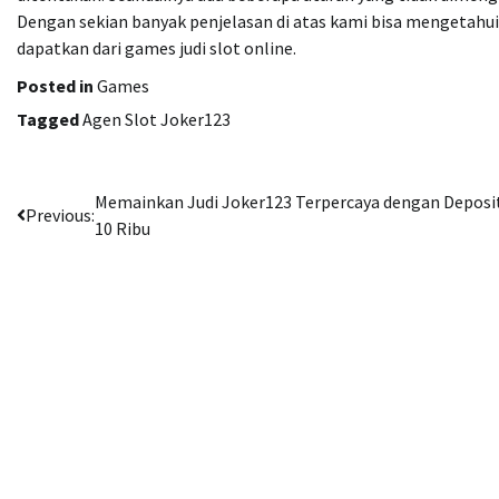
Dengan sekian banyak penjelasan di atas kami bisa mengetahui
dapatkan dari games judi slot online.
Posted in
Games
Tagged
Agen Slot Joker123
Post
Memainkan Judi Joker123 Terpercaya dengan Deposi
Previous:
10 Ribu
navigation