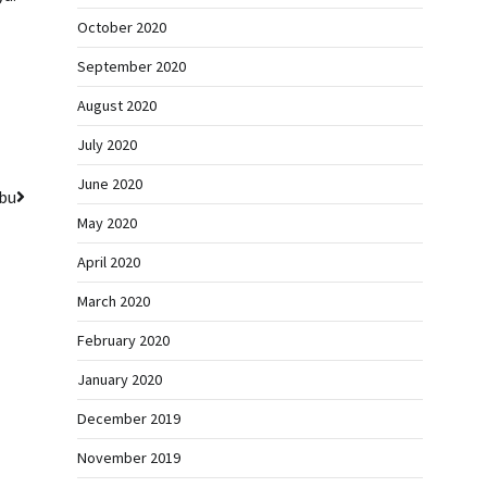
October 2020
September 2020
August 2020
July 2020
June 2020
ibu
May 2020
April 2020
March 2020
February 2020
January 2020
December 2019
November 2019