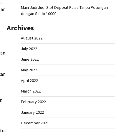
l
Main Judi Judi Slot Deposit Pulsa Tanpa Potongan
nan
dengan Saldo 10000
Archives
August 2022
July 2022
dan
June 2022
May 2022
kan
April 2022
March 2022
in
February 2022
January 2022
December 2021
tus