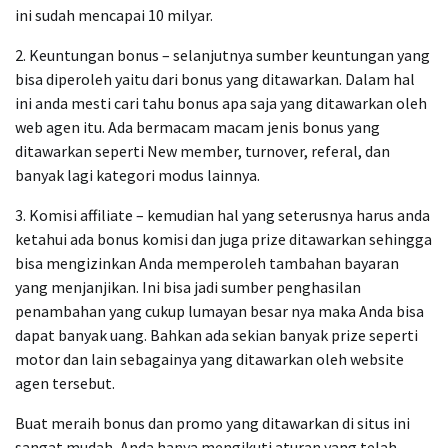
ini sudah mencapai 10 milyar.
2. Keuntungan bonus – selanjutnya sumber keuntungan yang
bisa diperoleh yaitu dari bonus yang ditawarkan. Dalam hal
ini anda mesti cari tahu bonus apa saja yang ditawarkan oleh
web agen itu. Ada bermacam macam jenis bonus yang
ditawarkan seperti New member, turnover, referal, dan
banyak lagi kategori modus lainnya.
3. Komisi affiliate – kemudian hal yang seterusnya harus anda
ketahui ada bonus komisi dan juga prize ditawarkan sehingga
bisa mengizinkan Anda memperoleh tambahan bayaran
yang menjanjikan. Ini bisa jadi sumber penghasilan
penambahan yang cukup lumayan besar nya maka Anda bisa
dapat banyak uang. Bahkan ada sekian banyak prize seperti
motor dan lain sebagainya yang ditawarkan oleh website
agen tersebut.
Buat meraih bonus dan promo yang ditawarkan di situs ini
sangat mudah, Anda hanya mengikuti aturan yang telah