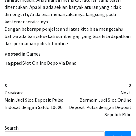
ditentukan. Apabila ada sekian banyak aturan yang tidak
dimengerti, Anda bisa menanyakannya langsung pada
kastemer service nya.
Dengan beberapa penjelasan di atas kita bisa mengetahui
bahwa ada banyak sekali sumber gaji yang bisa kita dapatkan
dari permainan judi slot online.
Posted in
Games
Tagged
Slot Online Depo Via Dana
Post
Previous:
Next:
navigation
Main Judi Slot Deposit Pulsa
Bermain Judi Slot Online
Indosat dengan Saldo 10000
Deposit Pulsa dengan Deposit
Sepuluh Ribu
Search