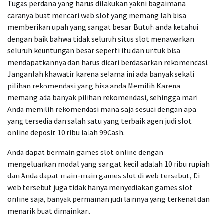
Tugas perdana yang harus dilakukan yakni bagaimana
caranya buat mencari web slot yang memang lah bisa
memberikan upah yang sangat besar. Butuh anda ketahui
dengan baik bahwa tidak seluruh situs slot menawarkan
seluruh keuntungan besar seperti itu dan untuk bisa
mendapatkannya dan harus dicari berdasarkan rekomendasi.
Janganlah khawatir karena selama ini ada banyak sekali
pilihan rekomendasi yang bisa anda Memilih Karena
memang ada banyak pilihan rekomendasi, sehingga mari
Anda memilih rekomendasi mana saja sesuai dengan apa
yang tersedia dan salah satu yang terbaik agen judi slot
online deposit 10 ribu ialah 99Cash.
Anda dapat bermain games slot online dengan
mengeluarkan modal yang sangat kecil adalah 10 ribu rupiah
dan Anda dapat main-main games slot di web tersebut, Di
web tersebut juga tidak hanya menyediakan games slot
online saja, banyak permainan judi lainnya yang terkenal dan
menarik buat dimainkan.