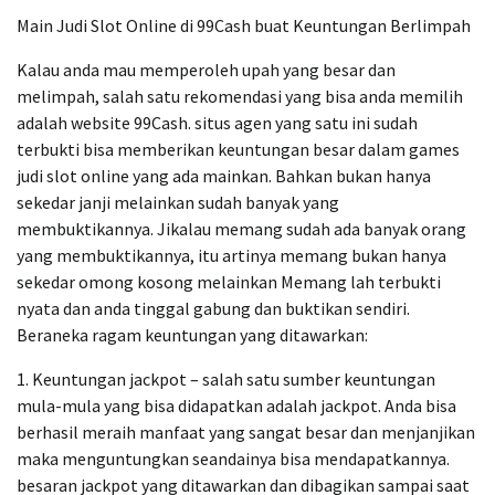
Main Judi Slot Online di 99Cash buat Keuntungan Berlimpah
Kalau anda mau memperoleh upah yang besar dan
melimpah, salah satu rekomendasi yang bisa anda memilih
adalah website 99Cash. situs agen yang satu ini sudah
terbukti bisa memberikan keuntungan besar dalam games
judi slot online yang ada mainkan. Bahkan bukan hanya
sekedar janji melainkan sudah banyak yang
membuktikannya. Jikalau memang sudah ada banyak orang
yang membuktikannya, itu artinya memang bukan hanya
sekedar omong kosong melainkan Memang lah terbukti
nyata dan anda tinggal gabung dan buktikan sendiri.
Beraneka ragam keuntungan yang ditawarkan:
1. Keuntungan jackpot – salah satu sumber keuntungan
mula-mula yang bisa didapatkan adalah jackpot. Anda bisa
berhasil meraih manfaat yang sangat besar dan menjanjikan
maka menguntungkan seandainya bisa mendapatkannya.
besaran jackpot yang ditawarkan dan dibagikan sampai saat