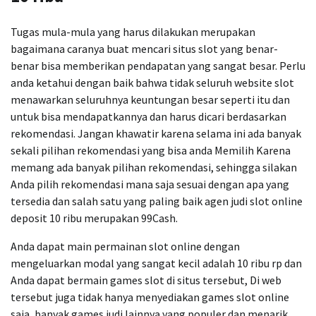
Tugas mula-mula yang harus dilakukan merupakan
bagaimana caranya buat mencari situs slot yang benar-
benar bisa memberikan pendapatan yang sangat besar. Perlu
anda ketahui dengan baik bahwa tidak seluruh website slot
menawarkan seluruhnya keuntungan besar seperti itu dan
untuk bisa mendapatkannya dan harus dicari berdasarkan
rekomendasi. Jangan khawatir karena selama ini ada banyak
sekali pilihan rekomendasi yang bisa anda Memilih Karena
memang ada banyak pilihan rekomendasi, sehingga silakan
Anda pilih rekomendasi mana saja sesuai dengan apa yang
tersedia dan salah satu yang paling baik agen judi slot online
deposit 10 ribu merupakan 99Cash.
Anda dapat main permainan slot online dengan
mengeluarkan modal yang sangat kecil adalah 10 ribu rp dan
Anda dapat bermain games slot di situs tersebut, Di web
tersebut juga tidak hanya menyediakan games slot online
saja, banyak games judi lainnya yang populer dan menarik