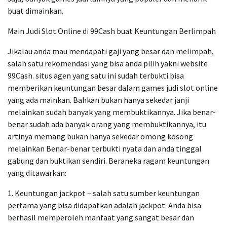
buat dimainkan.
Main Judi Slot Online di 99Cash buat Keuntungan Berlimpah
Jikalau anda mau mendapati gaji yang besar dan melimpah,
salah satu rekomendasi yang bisa anda pilih yakni website
99Cash. situs agen yang satu ini sudah terbukti bisa
memberikan keuntungan besar dalam games judi slot online
yang ada mainkan. Bahkan bukan hanya sekedar janji
melainkan sudah banyak yang membuktikannya. Jika benar-
benar sudah ada banyak orang yang membuktikannya, itu
artinya memang bukan hanya sekedar omong kosong
melainkan Benar-benar terbukti nyata dan anda tinggal
gabung dan buktikan sendiri. Beraneka ragam keuntungan
yang ditawarkan:
1. Keuntungan jackpot – salah satu sumber keuntungan
pertama yang bisa didapatkan adalah jackpot. Anda bisa
berhasil memperoleh manfaat yang sangat besar dan