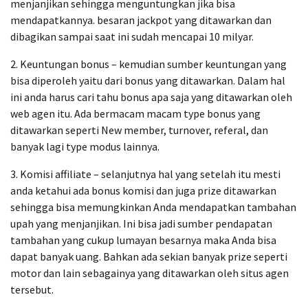
menjanjikan sehingga menguntungkan jika bisa
mendapatkannya. besaran jackpot yang ditawarkan dan
dibagikan sampai saat ini sudah mencapai 10 milyar.
2. Keuntungan bonus – kemudian sumber keuntungan yang
bisa diperoleh yaitu dari bonus yang ditawarkan. Dalam hal
ini anda harus cari tahu bonus apa saja yang ditawarkan oleh
web agen itu. Ada bermacam macam type bonus yang
ditawarkan seperti New member, turnover, referal, dan
banyak lagi type modus lainnya.
3. Komisi affiliate – selanjutnya hal yang setelah itu mesti
anda ketahui ada bonus komisi dan juga prize ditawarkan
sehingga bisa memungkinkan Anda mendapatkan tambahan
upah yang menjanjikan. Ini bisa jadi sumber pendapatan
tambahan yang cukup lumayan besarnya maka Anda bisa
dapat banyak uang. Bahkan ada sekian banyak prize seperti
motor dan lain sebagainya yang ditawarkan oleh situs agen
tersebut.