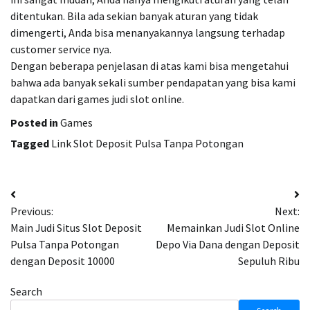
ditentukan. Bila ada sekian banyak aturan yang tidak
dimengerti, Anda bisa menanyakannya langsung terhadap
customer service nya.
Dengan beberapa penjelasan di atas kami bisa mengetahui
bahwa ada banyak sekali sumber pendapatan yang bisa kami
dapatkan dari games judi slot online.
Posted in
Games
Tagged
Link Slot Deposit Pulsa Tanpa Potongan
Post
Previous:
Next:
navigation
Main Judi Situs Slot Deposit
Memainkan Judi Slot Online
Pulsa Tanpa Potongan
Depo Via Dana dengan Deposit
dengan Deposit 10000
Sepuluh Ribu
Search