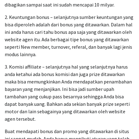
dibagikan sampai saat ini sudah mencapai 10 milyar.
2. Keuntungan bonus – selanjutnya sumber keuntungan yang
bisa diperoleh adalah dari bonus yang ditawarkan. Dalam hal
ini anda harus cari tahu bonus apa saja yang ditawarkan oleh
website agen itu. Ada berbagai tipe bonus yang ditawarkan
seperti New member, turnover, referal, dan banyak lagi jenis
modus lainnya.
3. Komisi affiliate – selanjutnya hal yang selanjutnya harus
anda ketahui ada bonus komisi dan juga prize ditawarkan
maka bisa memungkinkan Anda mendapatkan penambahan
bayaran yang menjanjikan. Ini bisa jadi sumber upah
tambahan yang cukup pass besarnya sehingga Anda bisa
dapat banyak uang. Bahkan ada sekian banyak prize seperti
motor dan lain sebagainya yang ditawarkan oleh website
agen tersebut.
Buat mendapati bonus dan promo yang ditawarkan di situs
ini sangat mudah, Anda hanya mengikuti aturan yang telah