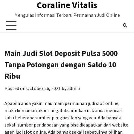
Coraline Vitalis
Skip
to
Mengulas Informasi Terbaru Permainan Judi Online
content
Main Judi Slot Deposit Pulsa 5000
Tanpa Potongan dengan Saldo 10
Ribu
Posted on
October 26, 2021
by
admin
Apabila anda yakin mau main permainan judi slot online,
maka kemudian akan sangat disarankan utk anda mencari
tahu beberapa sumber penghasilan yang ada. Ada banyak
sekali sumber pendapatan yang bisa didapatkan dari website
agen judi slot online. Ada banyak sekali sebetulnya pilihan