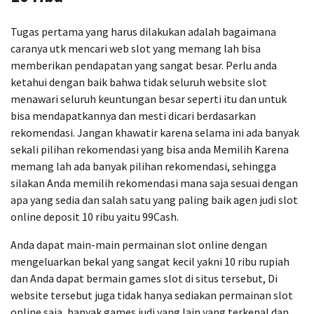
Tugas pertama yang harus dilakukan adalah bagaimana
caranya utk mencari web slot yang memang lah bisa
memberikan pendapatan yang sangat besar. Perlu anda
ketahui dengan baik bahwa tidak seluruh website slot
menawari seluruh keuntungan besar seperti itu dan untuk
bisa mendapatkannya dan mesti dicari berdasarkan
rekomendasi. Jangan khawatir karena selama ini ada banyak
sekali pilihan rekomendasi yang bisa anda Memilih Karena
memang lah ada banyak pilihan rekomendasi, sehingga
silakan Anda memilih rekomendasi mana saja sesuai dengan
apa yang sedia dan salah satu yang paling baik agen judi slot
online deposit 10 ribu yaitu 99Cash.
Anda dapat main-main permainan slot online dengan
mengeluarkan bekal yang sangat kecil yakni 10 ribu rupiah
dan Anda dapat bermain games slot di situs tersebut, Di
website tersebut juga tidak hanya sediakan permainan slot
online saja, banyak games judi yang lain yang terkenal dan