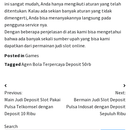
ini sangat mudah, Anda hanya mengikuti aturan yang telah
ditentukan. Kalau ada sekian banyak aturan yang tidak
dimengerti, Anda bisa menanyakannya langsung pada
pengguna service nya.
Dengan beberapa penjelasan di atas kami bisa mengetahui
bahwa ada banyak sekali sumber upah yang bisa kami
dapatkan dari permainan judi slot online.
Posted in
Games
Tagged
Agen Bola Terpercaya Deposit 50rb
Post
Previous:
Next:
navigation
Main Judi Deposit Slot Pakai
Bermain Judi Slot Deposit
Pulsa Telkomsel dengan
Pulsa Indosat dengan Deposit
Deposit 10 Ribu
Sepuluh Ribu
Search