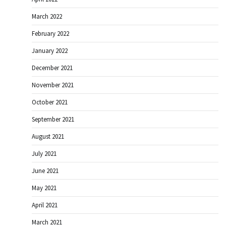
March 2022
February 2022
January 2022
December 2021
November 2021
October 2021
September 2021
August 2021
July 2021
June 2021
May 2021
April 2021
March 2021