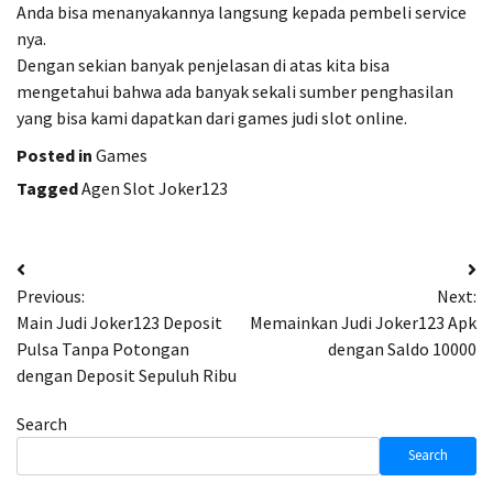
Anda bisa menanyakannya langsung kepada pembeli service
nya.
Dengan sekian banyak penjelasan di atas kita bisa
mengetahui bahwa ada banyak sekali sumber penghasilan
yang bisa kami dapatkan dari games judi slot online.
Posted in
Games
Tagged
Agen Slot Joker123
Post
Previous:
Next:
navigation
Main Judi Joker123 Deposit
Memainkan Judi Joker123 Apk
Pulsa Tanpa Potongan
dengan Saldo 10000
dengan Deposit Sepuluh Ribu
Search
Search