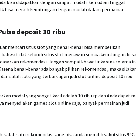
nda bisa didapatkan dengan sangat mudah. kemudian tinggal
utk bisa meraih keuntungan dengan mudah dalam permainan
Pulsa deposit 10 ribu
uat mencari situs slot yang benar-benar bisa memberikan
k bahwa tidak seluruh situs slot menawari semua keuntungan besa
erdasarkan rekomendasi. Jangan sampai khawatir karena selama in
 Karena benar-benar ada banyak pilihan rekomendasi, maka silaka
an salah satu yang terbaik agen judi slot online deposit 10 ribu
kan modal yang sangat kecil adalah 10 ribu rp dan Anda dapat m
anya menyediakan games slot online saja, banyak permainan judi
 salah satu rekomendasi yang bisa anda memilih yakni situs 99C