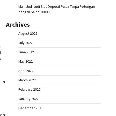
Main Judi Judi Slot Deposit Pulsa Tanpa Potongan
dengan Saldo 10000
Archives
August 2022
July 2022
r
June 2022
i
n
May 2022
April 2022
March 2022
ain
February 2022
January 2022
December 2021
ash.