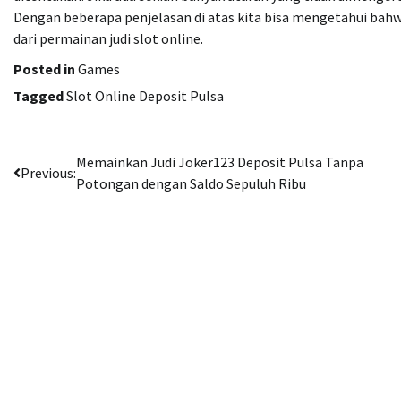
Dengan beberapa penjelasan di atas kita bisa mengetahui bah
dari permainan judi slot online.
Posted in
Games
Tagged
Slot Online Deposit Pulsa
Post
Memainkan Judi Joker123 Deposit Pulsa Tanpa
Previous:
Potongan dengan Saldo Sepuluh Ribu
navigation