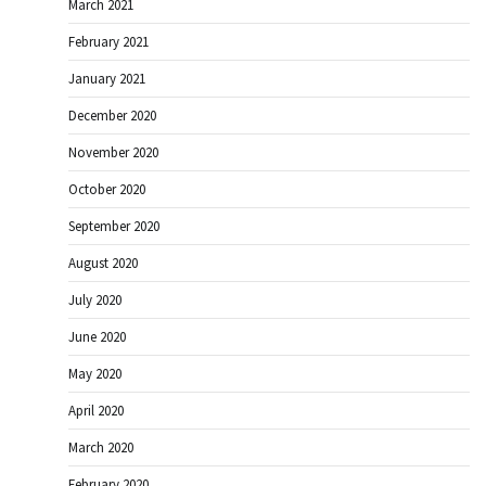
March 2021
February 2021
January 2021
December 2020
November 2020
October 2020
September 2020
August 2020
July 2020
June 2020
May 2020
April 2020
March 2020
February 2020