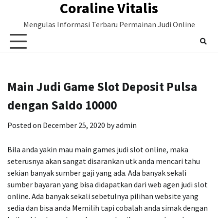
Coraline Vitalis
Skip
to
Mengulas Informasi Terbaru Permainan Judi Online
content
Main Judi Game Slot Deposit Pulsa
dengan Saldo 10000
Posted on
December 25, 2020
by
admin
Bila anda yakin mau main games judi slot online, maka
seterusnya akan sangat disarankan utk anda mencari tahu
sekian banyak sumber gaji yang ada. Ada banyak sekali
sumber bayaran yang bisa didapatkan dari web agen judi slot
online. Ada banyak sekali sebetulnya pilihan website yang
sedia dan bisa anda Memilih tapi cobalah anda simak dengan