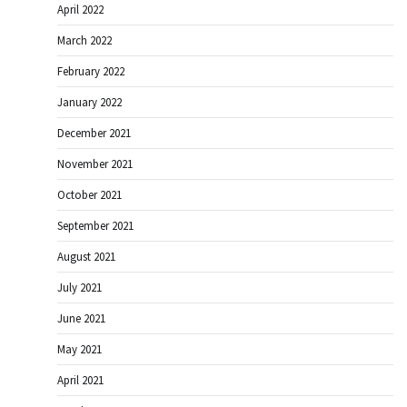
April 2022
March 2022
February 2022
January 2022
December 2021
November 2021
October 2021
September 2021
August 2021
July 2021
June 2021
May 2021
April 2021