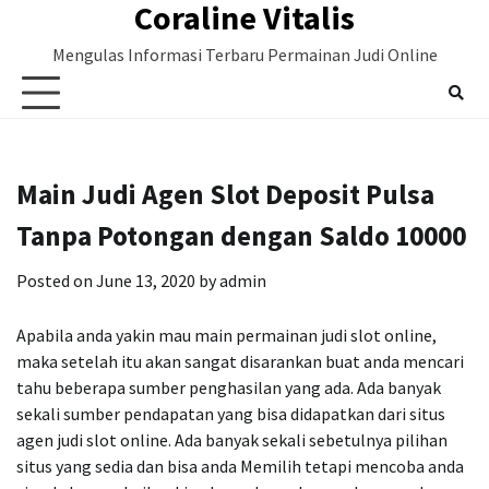
Coraline Vitalis
Skip
to
Mengulas Informasi Terbaru Permainan Judi Online
content
Main Judi Agen Slot Deposit Pulsa
Tanpa Potongan dengan Saldo 10000
Posted on
June 13, 2020
by
admin
Apabila anda yakin mau main permainan judi slot online,
maka setelah itu akan sangat disarankan buat anda mencari
tahu beberapa sumber penghasilan yang ada. Ada banyak
sekali sumber pendapatan yang bisa didapatkan dari situs
agen judi slot online. Ada banyak sekali sebetulnya pilihan
situs yang sedia dan bisa anda Memilih tetapi mencoba anda