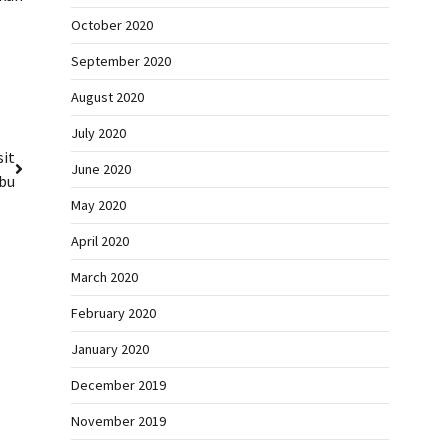
October 2020
September 2020
August 2020
July 2020
sit
June 2020
ibu
May 2020
April 2020
March 2020
February 2020
January 2020
December 2019
November 2019