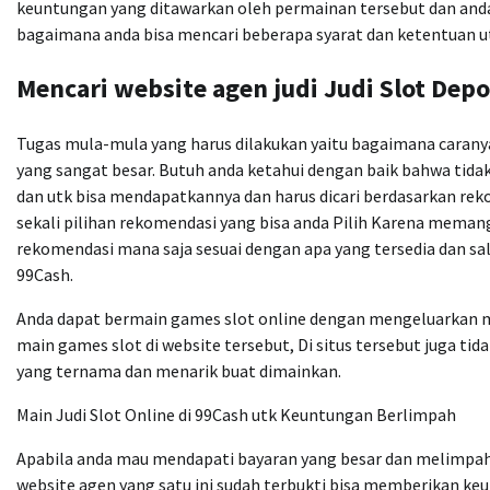
keuntungan yang ditawarkan oleh permainan tersebut dan anda
bagaimana anda bisa mencari beberapa syarat dan ketentuan 
Mencari website agen judi Judi Slot Depo
Tugas mula-mula yang harus dilakukan yaitu bagaimana carany
yang sangat besar. Butuh anda ketahui dengan baik bahwa tidak
dan utk bisa mendapatkannya dan harus dicari berdasarkan rek
sekali pilihan rekomendasi yang bisa anda Pilih Karena memang
rekomendasi mana saja sesuai dengan apa yang tersedia dan salah
99Cash.
Anda dapat bermain games slot online dengan mengeluarkan mod
main games slot di website tersebut, Di situs tersebut juga tid
yang ternama dan menarik buat dimainkan.
Main Judi Slot Online di 99Cash utk Keuntungan Berlimpah
Apabila anda mau mendapati bayaran yang besar dan melimpah,
website agen yang satu ini sudah terbukti bisa memberikan ke