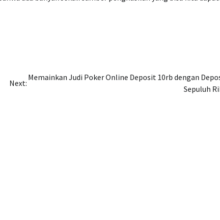
Memainkan Judi Poker Online Deposit 10rb dengan Depo
Next:
Sepuluh R