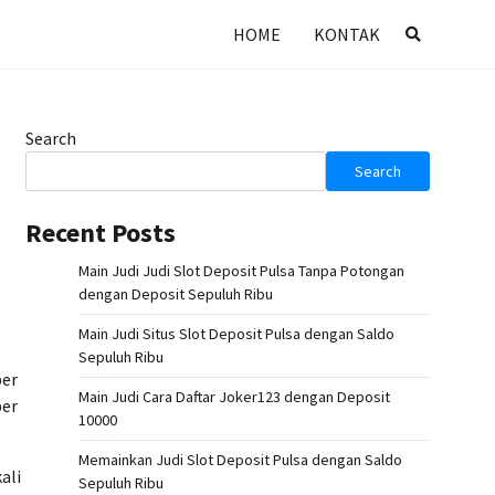
HOME
KONTAK
Search
Search
Recent Posts
Main Judi Judi Slot Deposit Pulsa Tanpa Potongan
dengan Deposit Sepuluh Ribu
Main Judi Situs Slot Deposit Pulsa dengan Saldo
Sepuluh Ribu
ber
Main Judi Cara Daftar Joker123 dengan Deposit
ber
10000
Memainkan Judi Slot Deposit Pulsa dengan Saldo
ali
Sepuluh Ribu