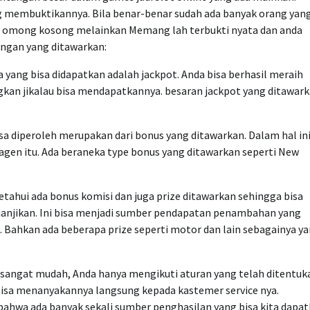
g membuktikannya. Bila benar-benar sudah ada banyak orang yan
r omong kosong melainkan Memang lah terbukti nyata dan anda
ngan yang ditawarkan:
yang bisa didapatkan adalah jackpot. Anda bisa berhasil meraih
an jikalau bisa mendapatkannya. besaran jackpot yang ditawar
a diperoleh merupakan dari bonus yang ditawarkan. Dalam hal in
 agen itu. Ada beraneka type bonus yang ditawarkan seperti New
ketahui ada bonus komisi dan juga prize ditawarkan sehingga bisa
njikan. Ini bisa menjadi sumber pendapatan penambahan yang
 Bahkan ada beberapa prize seperti motor dan lain sebagainya y
 sangat mudah, Anda hanya mengikuti aturan yang telah ditentuk
 bisa menanyakannya langsung kepada kastemer service nya.
 bahwa ada banyak sekali sumber penghasilan yang bisa kita dapa