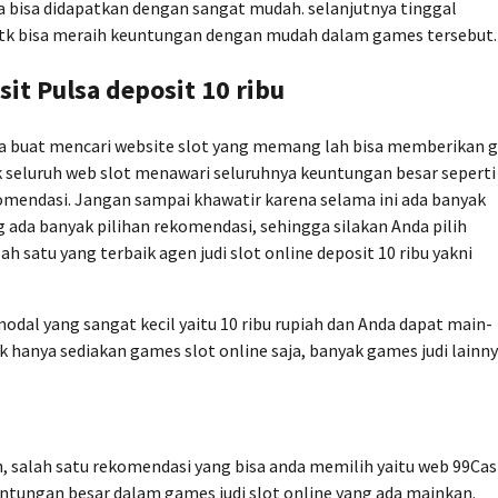
 bisa didapatkan dengan sangat mudah. selanjutnya tinggal
utk bisa meraih keuntungan dengan mudah dalam games tersebut.
sit Pulsa deposit 10 ribu
a buat mencari website slot yang memang lah bisa memberikan g
 seluruh web slot menawari seluruhnya keuntungan besar seperti 
omendasi. Jangan sampai khawatir karena selama ini ada banyak
 ada banyak pilihan rekomendasi, sehingga silakan Anda pilih
 satu yang terbaik agen judi slot online deposit 10 ribu yakni
al yang sangat kecil yaitu 10 ribu rupiah dan Anda dapat main-
ak hanya sediakan games slot online saja, banyak games judi lainn
 salah satu rekomendasi yang bisa anda memilih yaitu web 99Cas
untungan besar dalam games judi slot online yang ada mainkan.