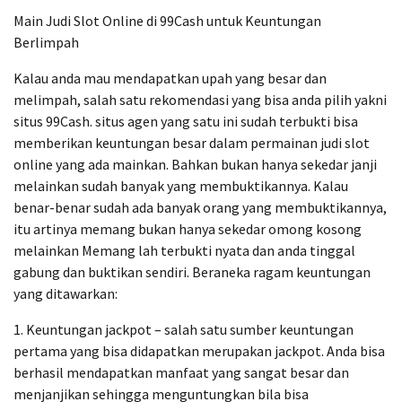
Main Judi Slot Online di 99Cash untuk Keuntungan
Berlimpah
Kalau anda mau mendapatkan upah yang besar dan
melimpah, salah satu rekomendasi yang bisa anda pilih yakni
situs 99Cash. situs agen yang satu ini sudah terbukti bisa
memberikan keuntungan besar dalam permainan judi slot
online yang ada mainkan. Bahkan bukan hanya sekedar janji
melainkan sudah banyak yang membuktikannya. Kalau
benar-benar sudah ada banyak orang yang membuktikannya,
itu artinya memang bukan hanya sekedar omong kosong
melainkan Memang lah terbukti nyata dan anda tinggal
gabung dan buktikan sendiri. Beraneka ragam keuntungan
yang ditawarkan:
1. Keuntungan jackpot – salah satu sumber keuntungan
pertama yang bisa didapatkan merupakan jackpot. Anda bisa
berhasil mendapatkan manfaat yang sangat besar dan
menjanjikan sehingga menguntungkan bila bisa