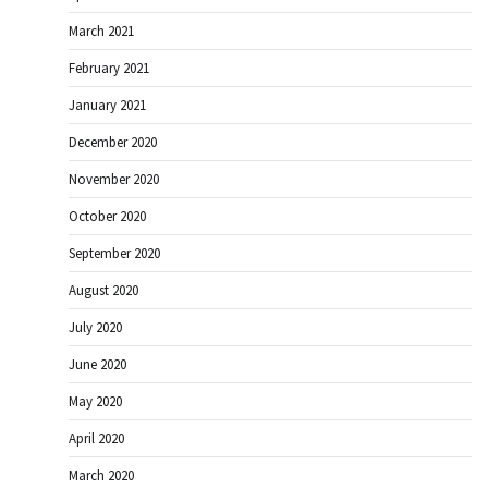
March 2021
February 2021
January 2021
December 2020
November 2020
October 2020
September 2020
August 2020
July 2020
June 2020
May 2020
April 2020
March 2020