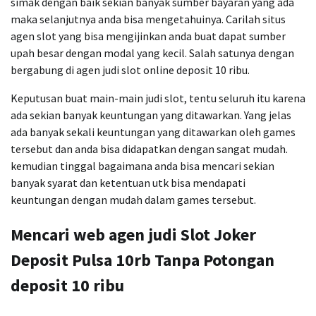
simak dengan baik sekian banyak sumber bayaran yang ada
maka selanjutnya anda bisa mengetahuinya. Carilah situs
agen slot yang bisa mengijinkan anda buat dapat sumber
upah besar dengan modal yang kecil. Salah satunya dengan
bergabung di agen judi slot online deposit 10 ribu.
Keputusan buat main-main judi slot, tentu seluruh itu karena
ada sekian banyak keuntungan yang ditawarkan. Yang jelas
ada banyak sekali keuntungan yang ditawarkan oleh games
tersebut dan anda bisa didapatkan dengan sangat mudah.
kemudian tinggal bagaimana anda bisa mencari sekian
banyak syarat dan ketentuan utk bisa mendapati
keuntungan dengan mudah dalam games tersebut.
Mencari web agen judi Slot Joker
Deposit Pulsa 10rb Tanpa Potongan
deposit 10 ribu