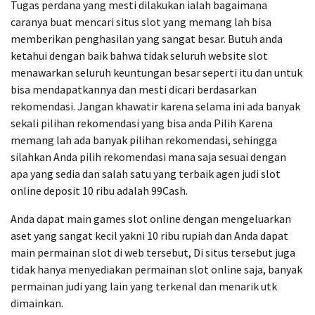
Tugas perdana yang mesti dilakukan ialah bagaimana
caranya buat mencari situs slot yang memang lah bisa
memberikan penghasilan yang sangat besar. Butuh anda
ketahui dengan baik bahwa tidak seluruh website slot
menawarkan seluruh keuntungan besar seperti itu dan untuk
bisa mendapatkannya dan mesti dicari berdasarkan
rekomendasi. Jangan khawatir karena selama ini ada banyak
sekali pilihan rekomendasi yang bisa anda Pilih Karena
memang lah ada banyak pilihan rekomendasi, sehingga
silahkan Anda pilih rekomendasi mana saja sesuai dengan
apa yang sedia dan salah satu yang terbaik agen judi slot
online deposit 10 ribu adalah 99Cash.
Anda dapat main games slot online dengan mengeluarkan
aset yang sangat kecil yakni 10 ribu rupiah dan Anda dapat
main permainan slot di web tersebut, Di situs tersebut juga
tidak hanya menyediakan permainan slot online saja, banyak
permainan judi yang lain yang terkenal dan menarik utk
dimainkan.