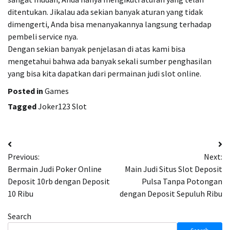
ditentukan. Jikalau ada sekian banyak aturan yang tidak
dimengerti, Anda bisa menanyakannya langsung terhadap
pembeli service nya.
Dengan sekian banyak penjelasan di atas kami bisa
mengetahui bahwa ada banyak sekali sumber penghasilan
yang bisa kita dapatkan dari permainan judi slot online.
Posted in
Games
Tagged
Joker123 Slot
Post
Previous:
Next:
navigation
Bermain Judi Poker Online
Main Judi Situs Slot Deposit
Deposit 10rb dengan Deposit
Pulsa Tanpa Potongan
10 Ribu
dengan Deposit Sepuluh Ribu
Search