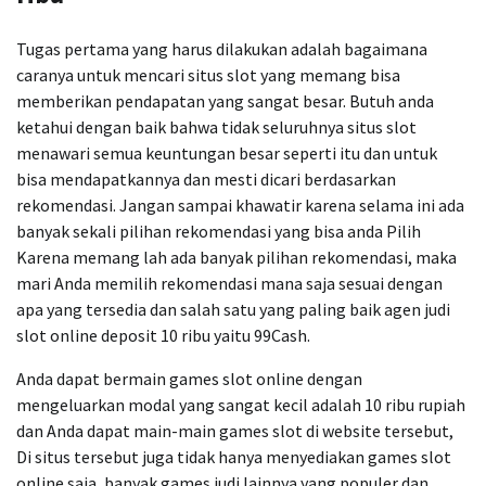
Tugas pertama yang harus dilakukan adalah bagaimana
caranya untuk mencari situs slot yang memang bisa
memberikan pendapatan yang sangat besar. Butuh anda
ketahui dengan baik bahwa tidak seluruhnya situs slot
menawari semua keuntungan besar seperti itu dan untuk
bisa mendapatkannya dan mesti dicari berdasarkan
rekomendasi. Jangan sampai khawatir karena selama ini ada
banyak sekali pilihan rekomendasi yang bisa anda Pilih
Karena memang lah ada banyak pilihan rekomendasi, maka
mari Anda memilih rekomendasi mana saja sesuai dengan
apa yang tersedia dan salah satu yang paling baik agen judi
slot online deposit 10 ribu yaitu 99Cash.
Anda dapat bermain games slot online dengan
mengeluarkan modal yang sangat kecil adalah 10 ribu rupiah
dan Anda dapat main-main games slot di website tersebut,
Di situs tersebut juga tidak hanya menyediakan games slot
online saja, banyak games judi lainnya yang populer dan