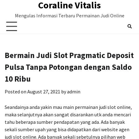
Coraline Vitalis
Skip
to
Mengulas Informasi Terbaru Permainan Judi Online
content
Bermain Judi Slot Pragmatic Deposit
Pulsa Tanpa Potongan dengan Saldo
10 Ribu
Posted on
August 27, 2021
by
admin
Seandainya anda yakin mau main permainan judi slot online,
maka selanjutnya akan sangat disarankan utk anda mencari
tahu beberapa sumber pendapatan yang ada. Ada banyak
sekali sumber upah yang bisa didapatkan dari website agen
judi slot online. Ada banyak sekali sebetulnya pilihan web