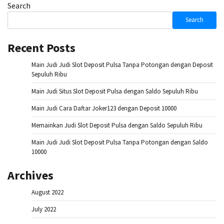
Search
Search
Recent Posts
Main Judi Judi Slot Deposit Pulsa Tanpa Potongan dengan Deposit
Sepuluh Ribu
Main Judi Situs Slot Deposit Pulsa dengan Saldo Sepuluh Ribu
Main Judi Cara Daftar Joker123 dengan Deposit 10000
Memainkan Judi Slot Deposit Pulsa dengan Saldo Sepuluh Ribu
Main Judi Judi Slot Deposit Pulsa Tanpa Potongan dengan Saldo
10000
Archives
August 2022
July 2022