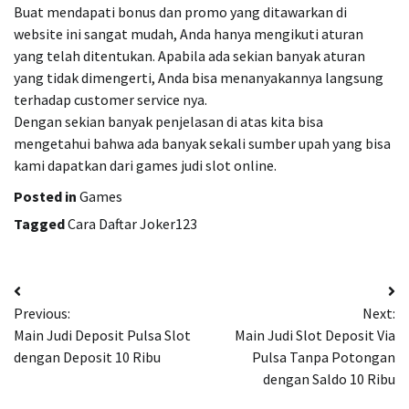
Buat mendapati bonus dan promo yang ditawarkan di
website ini sangat mudah, Anda hanya mengikuti aturan
yang telah ditentukan. Apabila ada sekian banyak aturan
yang tidak dimengerti, Anda bisa menanyakannya langsung
terhadap customer service nya.
Dengan sekian banyak penjelasan di atas kita bisa
mengetahui bahwa ada banyak sekali sumber upah yang bisa
kami dapatkan dari games judi slot online.
Posted in
Games
Tagged
Cara Daftar Joker123
Post
Previous:
Next:
navigation
Main Judi Deposit Pulsa Slot
Main Judi Slot Deposit Via
dengan Deposit 10 Ribu
Pulsa Tanpa Potongan
dengan Saldo 10 Ribu