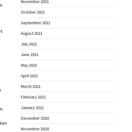
November 2021
an
October 2021
September 2021
ot
August 2021
July 2021
June 2021
May 2021
April 2021
March 2021
n
February 2021
January 2021
n.
December 2020
tkan
November 2020