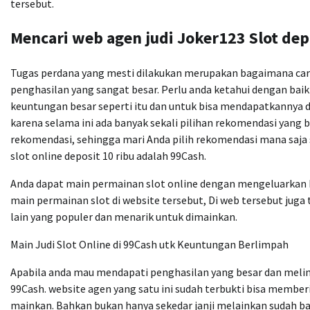
tersebut.
Mencari web agen judi Joker123 Slot dep
Tugas perdana yang mesti dilakukan merupakan bagaimana car
penghasilan yang sangat besar. Perlu anda ketahui dengan bai
keuntungan besar seperti itu dan untuk bisa mendapatkannya 
karena selama ini ada banyak sekali pilihan rekomendasi yang
rekomendasi, sehingga mari Anda pilih rekomendasi mana saja s
slot online deposit 10 ribu adalah 99Cash.
Anda dapat main permainan slot online dengan mengeluarkan b
main permainan slot di website tersebut, Di web tersebut juga 
lain yang populer dan menarik untuk dimainkan.
Main Judi Slot Online di 99Cash utk Keuntungan Berlimpah
Apabila anda mau mendapati penghasilan yang besar dan melim
99Cash. website agen yang satu ini sudah terbukti bisa member
mainkan. Bahkan bukan hanya sekedar janji melainkan sudah 