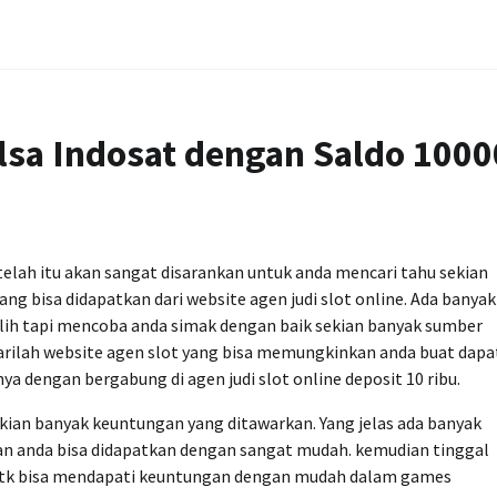
lsa Indosat dengan Saldo 1000
telah itu akan sangat disarankan untuk anda mencari tahu sekian
ng bisa didapatkan dari website agen judi slot online. Ada banyak
milih tapi mencoba anda simak dengan baik sekian banyak sumber
arilah website agen slot yang bisa memungkinkan anda buat dapa
a dengan bergabung di agen judi slot online deposit 10 ribu.
sekian banyak keuntungan yang ditawarkan. Yang jelas ada banyak
an anda bisa didapatkan dengan sangat mudah. kemudian tinggal
 utk bisa mendapati keuntungan dengan mudah dalam games