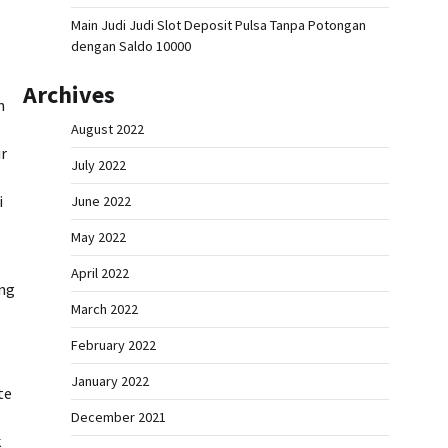
Main Judi Judi Slot Deposit Pulsa Tanpa Potongan
dengan Saldo 10000
Archives
n
August 2022
r
July 2022
i
June 2022
May 2022
April 2022
ang
March 2022
February 2022
January 2022
te
December 2021
k