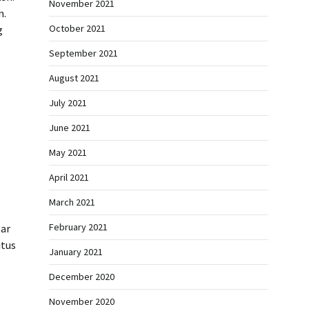
November 2021
n.
October 2021
g
September 2021
August 2021
July 2021
June 2021
May 2021
April 2021
March 2021
February 2021
sar
itus
January 2021
December 2020
November 2020