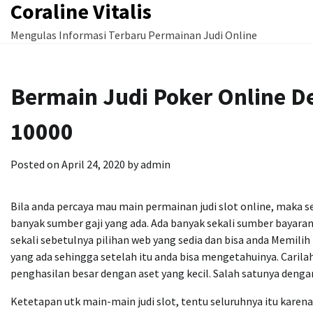
Coraline Vitalis
Skip
to
Mengulas Informasi Terbaru Permainan Judi Online
content
Bermain Judi Poker Online D
10000
Posted on
April 24, 2020
by
admin
Bila anda percaya mau main permainan judi slot online, maka 
banyak sumber gaji yang ada. Ada banyak sekali sumber bayaran 
sekali sebetulnya pilihan web yang sedia dan bisa anda Memili
yang ada sehingga setelah itu anda bisa mengetahuinya. Caril
penghasilan besar dengan aset yang kecil. Salah satunya dengan 
Ketetapan utk main-main judi slot, tentu seluruhnya itu karen