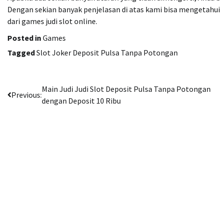
Dengan sekian banyak penjelasan di atas kami bisa mengetahui
dari games judi slot online.
Posted in
Games
Tagged
Slot Joker Deposit Pulsa Tanpa Potongan
Post
Main Judi Judi Slot Deposit Pulsa Tanpa Potongan
Previous:
dengan Deposit 10 Ribu
navigation