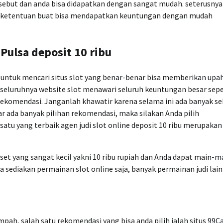
sebut dan anda bisa didapatkan dengan sangat mudah. seterusnya
an ketentuan buat bisa mendapatkan keuntungan dengan mudah
 Pulsa deposit 10 ribu
 untuk mencari situs slot yang benar-benar bisa memberikan upa
 seluruhnya website slot menawari seluruh keuntungan besar sepe
rekomendasi. Janganlah khawatir karena selama ini ada banyak se
r ada banyak pilihan rekomendasi, maka silakan Anda pilih
atu yang terbaik agen judi slot online deposit 10 ribu merupakan
t yang sangat kecil yakni 10 ribu rupiah dan Anda dapat main-m
ya sediakan permainan slot online saja, banyak permainan judi lai
h, salah satu rekomendasi yang bisa anda pilih ialah situs 99Ca