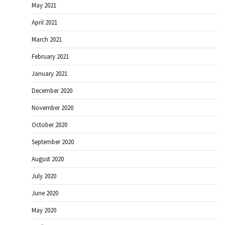
May 2021
April 2021
March 2021
February 2021
January 2021
December 2020
November 2020
October 2020
September 2020
August 2020
July 2020
June 2020
May 2020