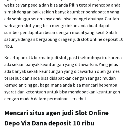
website yang sedia dan bisa anda Pilih tetapi mencoba anda
simak dengan baik sekian banyak sumber pendapatan yang
ada sehingga seterusnya anda bisa mengetahuinya. Carilah
web agen slot yang bisa mengizinkan anda buat dapat
sumber pendapatan besar dengan modal yang kecil. Salah
satunya dengan bergabung di agen judi slot online deposit 10
ribu.
Ketetapan utk bermain judi slot, pasti seluruhnya itu karena
ada sekian banyak keuntungan yang ditawarkan. Yang jelas
ada banyak sekali keuntungan yang ditawarkan oleh games
tersebut dan anda bisa didapatkan dengan sangat mudah.
kemudian tinggal bagaimana anda bisa mencari beberapa
syarat dan ketentuan untuk bisa mendapatkan keuntungan
dengan mudah dalam permainan tersebut.
Mencari situs agen judi Slot Online
Depo Via Dana deposit 10 ribu