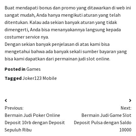
Buat mendapati bonus dan promo yang ditawarkan di web ini
sangat mudah, Anda hanya mengikuti aturan yang telah
ditentukan. Kalau ada sekian banyak aturan yang tidak
dimengerti, Anda bisa menanyakannya langsung kepada
costumer service nya.
Dengan sekian banyak penjelasan di atas kami bisa
mengetahui bahwa ada banyak sekali sumber bayaran yang
bisa kami dapatkan dari permainan judi slot online.
Posted in
Games
Tagged
Joker123 Mobile
Post
Previous:
Next:
navigation
Bermain Judi Poker Online
Bermain Judi Game Slot
Deposit 10rb dengan Deposit
Deposit Pulsa dengan Saldo
Sepuluh Ribu
10000