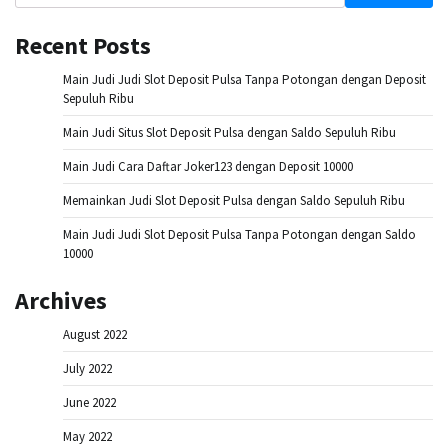
Recent Posts
Main Judi Judi Slot Deposit Pulsa Tanpa Potongan dengan Deposit
Sepuluh Ribu
Main Judi Situs Slot Deposit Pulsa dengan Saldo Sepuluh Ribu
Main Judi Cara Daftar Joker123 dengan Deposit 10000
Memainkan Judi Slot Deposit Pulsa dengan Saldo Sepuluh Ribu
Main Judi Judi Slot Deposit Pulsa Tanpa Potongan dengan Saldo
10000
Archives
August 2022
July 2022
June 2022
May 2022