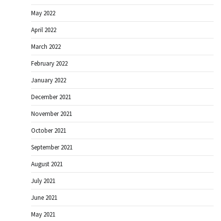
May 2022
April 2022
March 2022
February 2022
January 2022
December 2021
November 2021
October 2021
September 2021
August 2021
July 2021
June 2021
May 2021