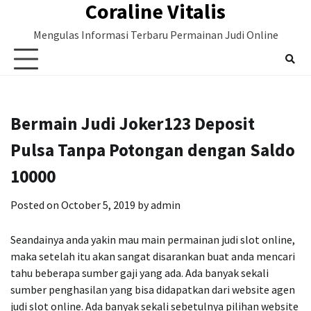
Coraline Vitalis
Skip
to
Mengulas Informasi Terbaru Permainan Judi Online
content
Bermain Judi Joker123 Deposit
Pulsa Tanpa Potongan dengan Saldo
10000
Posted on
October 5, 2019
by
admin
Seandainya anda yakin mau main permainan judi slot online,
maka setelah itu akan sangat disarankan buat anda mencari
tahu beberapa sumber gaji yang ada. Ada banyak sekali
sumber penghasilan yang bisa didapatkan dari website agen
judi slot online. Ada banyak sekali sebetulnya pilihan website