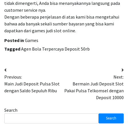
tidak dimengerti, Anda bisa menanyakannya langsung pada
customer service nya.
Dengan beberapa penjelasan di atas kami bisa mengetahui
bahwa ada banyak sekali sumber bayaran yang bisa kami
dapatkan dari games judi slot online.
Posted in
Games
Tagged
Agen Bola Terpercaya Deposit 50rb
Post
Previous:
Next:
navigation
Main Judi Deposit Pulsa Slot
Bermain Judi Deposit Slot
dengan Saldo Sepuluh Ribu
Pakai Pulsa Telkomsel dengan
Deposit 10000
Search
Search