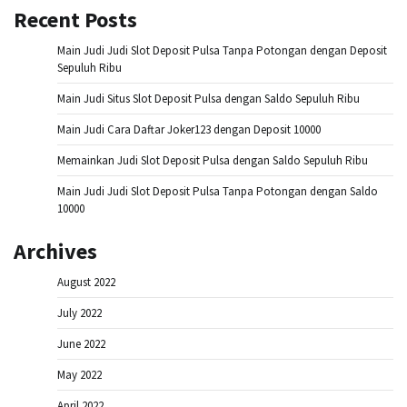
Recent Posts
Main Judi Judi Slot Deposit Pulsa Tanpa Potongan dengan Deposit
Sepuluh Ribu
Main Judi Situs Slot Deposit Pulsa dengan Saldo Sepuluh Ribu
Main Judi Cara Daftar Joker123 dengan Deposit 10000
Memainkan Judi Slot Deposit Pulsa dengan Saldo Sepuluh Ribu
Main Judi Judi Slot Deposit Pulsa Tanpa Potongan dengan Saldo
10000
Archives
August 2022
July 2022
June 2022
May 2022
April 2022