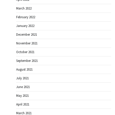
March 2022
February 2022
January 2022
December 2021
November 2021
October 2021
September 2021
August 2021
July 2021
June 2021
May 2021
April 2021
March 2021