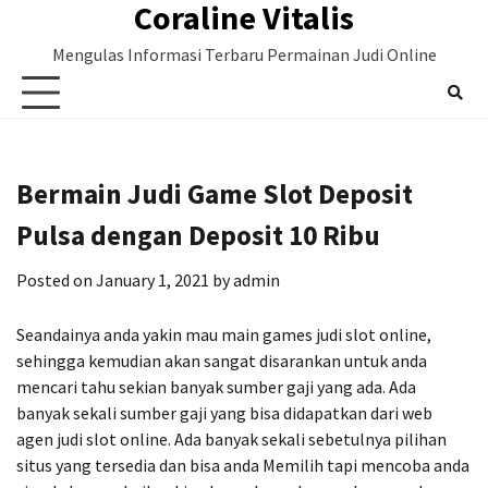
Coraline Vitalis
Skip
to
Mengulas Informasi Terbaru Permainan Judi Online
content
Bermain Judi Game Slot Deposit
Pulsa dengan Deposit 10 Ribu
Posted on
January 1, 2021
by
admin
Seandainya anda yakin mau main games judi slot online,
sehingga kemudian akan sangat disarankan untuk anda
mencari tahu sekian banyak sumber gaji yang ada. Ada
banyak sekali sumber gaji yang bisa didapatkan dari web
agen judi slot online. Ada banyak sekali sebetulnya pilihan
situs yang tersedia dan bisa anda Memilih tapi mencoba anda