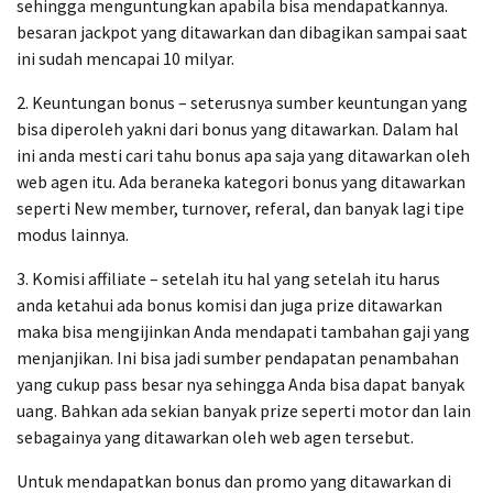
sehingga menguntungkan apabila bisa mendapatkannya.
besaran jackpot yang ditawarkan dan dibagikan sampai saat
ini sudah mencapai 10 milyar.
2. Keuntungan bonus – seterusnya sumber keuntungan yang
bisa diperoleh yakni dari bonus yang ditawarkan. Dalam hal
ini anda mesti cari tahu bonus apa saja yang ditawarkan oleh
web agen itu. Ada beraneka kategori bonus yang ditawarkan
seperti New member, turnover, referal, dan banyak lagi tipe
modus lainnya.
3. Komisi affiliate – setelah itu hal yang setelah itu harus
anda ketahui ada bonus komisi dan juga prize ditawarkan
maka bisa mengijinkan Anda mendapati tambahan gaji yang
menjanjikan. Ini bisa jadi sumber pendapatan penambahan
yang cukup pass besar nya sehingga Anda bisa dapat banyak
uang. Bahkan ada sekian banyak prize seperti motor dan lain
sebagainya yang ditawarkan oleh web agen tersebut.
Untuk mendapatkan bonus dan promo yang ditawarkan di