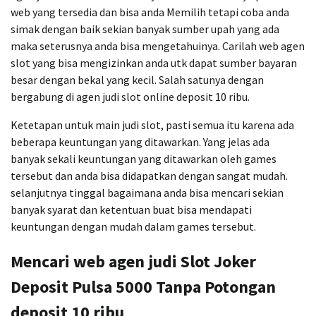
web yang tersedia dan bisa anda Memilih tetapi coba anda
simak dengan baik sekian banyak sumber upah yang ada
maka seterusnya anda bisa mengetahuinya. Carilah web agen
slot yang bisa mengizinkan anda utk dapat sumber bayaran
besar dengan bekal yang kecil. Salah satunya dengan
bergabung di agen judi slot online deposit 10 ribu.
Ketetapan untuk main judi slot, pasti semua itu karena ada
beberapa keuntungan yang ditawarkan. Yang jelas ada
banyak sekali keuntungan yang ditawarkan oleh games
tersebut dan anda bisa didapatkan dengan sangat mudah.
selanjutnya tinggal bagaimana anda bisa mencari sekian
banyak syarat dan ketentuan buat bisa mendapati
keuntungan dengan mudah dalam games tersebut.
Mencari web agen judi Slot Joker
Deposit Pulsa 5000 Tanpa Potongan
deposit 10 ribu